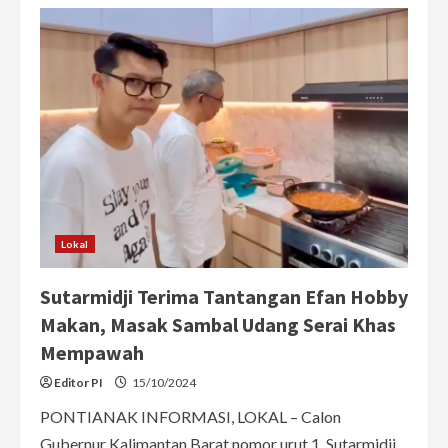
Bang
Evan
Hobby
Makan
Ajak
Anak
Muda
Kalbar
Dukung
Midji-
Didi
di
Pilkada
2024
Lokal
Sutarmidji Terima Tantangan Efan Hobby
Makan, Masak Sambal Udang Serai Khas
Mempawah
Editor PI
15/10/2024
PONTIANAK INFORMASI, LOKAL – Calon
Gubernur Kalimantan Barat nomor urut 1, Sutarmidji,