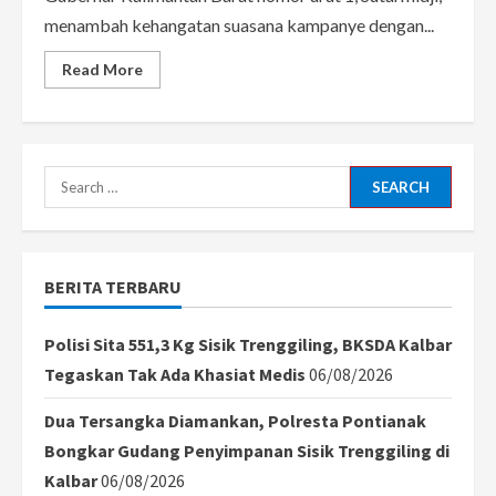
menambah kehangatan suasana kampanye dengan...
Read
Read More
more
about
Sutarmidji
Terima
Tantangan
Efan
Hobby
Search
Makan,
Masak
for:
Sambal
Udang
Serai
Khas
BERITA TERBARU
Mempawah
Polisi Sita 551,3 Kg Sisik Trenggiling, BKSDA Kalbar
Tegaskan Tak Ada Khasiat Medis
06/08/2026
Dua Tersangka Diamankan, Polresta Pontianak
Bongkar Gudang Penyimpanan Sisik Trenggiling di
Kalbar
06/08/2026