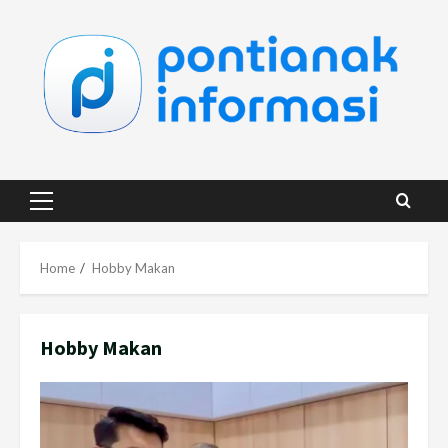
Skip
to
content
Primary
Menu
Home
Hobby Makan
Hobby Makan