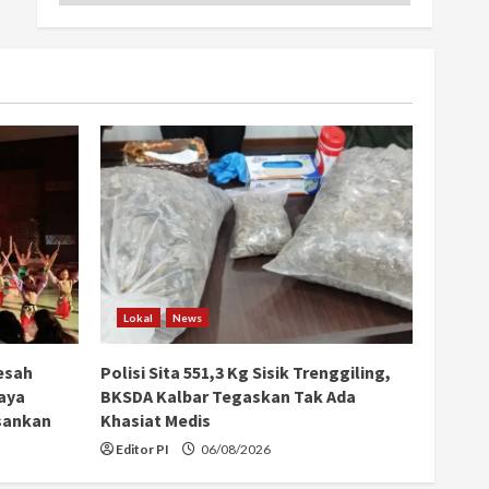
Lokal
News
esah
Polisi Sita 551,3 Kg Sisik Trenggiling,
aya
BKSDA Kalbar Tegaskan Tak Ada
sankan
Khasiat Medis
Editor PI
06/08/2026