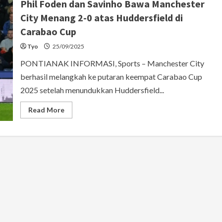
Phil Foden dan Savinho Bawa Manchester
City Menang 2-0 atas Huddersfield di
Carabao Cup
Tyo
25/09/2025
PONTIANAK INFORMASI, Sports – Manchester City
berhasil melangkah ke putaran keempat Carabao Cup
2025 setelah menundukkan Huddersfield...
Read
Read More
more
about
Phil
Foden
dan
Savinho
Bawa
Manchester
City
Menang
2-
0
atas
Huddersfield
di
Carabao