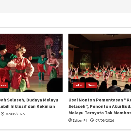
News
Lokal
News
ah Selaseh, Budaya Melayu
Usai Nonton Pementasan “K
ebih Inklusif dan Kekinian
Selaseh”, Penonton Akui Bud
Melayu Ternyata Tak Membo
07/08/2026
Editor PI
07/08/2026