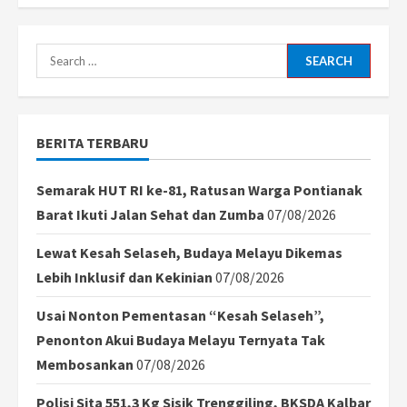
HUT
ke-
54
KORPRI,
Edi
Search
Kamtono
Minta
for:
ASN
Gerak
Cepat
Layani
BERITA TERBARU
Masyarakat
Semarak HUT RI ke-81, Ratusan Warga Pontianak
Barat Ikuti Jalan Sehat dan Zumba
07/08/2026
Lewat Kesah Selaseh, Budaya Melayu Dikemas
Lebih Inklusif dan Kekinian
07/08/2026
Usai Nonton Pementasan “Kesah Selaseh”,
Penonton Akui Budaya Melayu Ternyata Tak
Membosankan
07/08/2026
Polisi Sita 551,3 Kg Sisik Trenggiling, BKSDA Kalbar