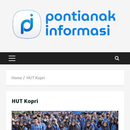
Skip
to
content
Primary
Menu
Home
HUT Kopri
HUT Kopri