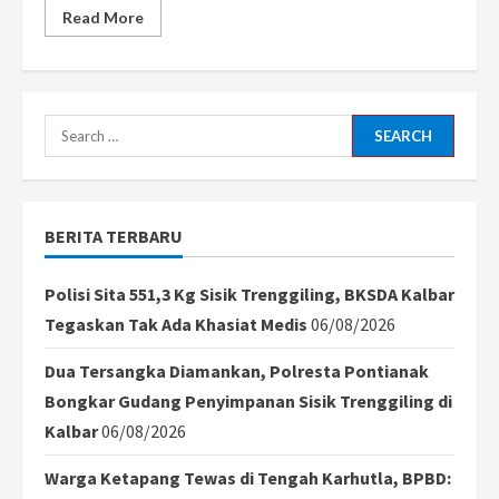
Read
Read More
more
about
Krisis
di
Danau
Sentarum:
Ekspansi
Search
Sawit
First
for:
Borneo
Ancam
Hutan
Adat
BERITA TERBARU
dan
Habitat
Orangutan
Polisi Sita 551,3 Kg Sisik Trenggiling, BKSDA Kalbar
Tegaskan Tak Ada Khasiat Medis
06/08/2026
Dua Tersangka Diamankan, Polresta Pontianak
Bongkar Gudang Penyimpanan Sisik Trenggiling di
Kalbar
06/08/2026
Warga Ketapang Tewas di Tengah Karhutla, BPBD: