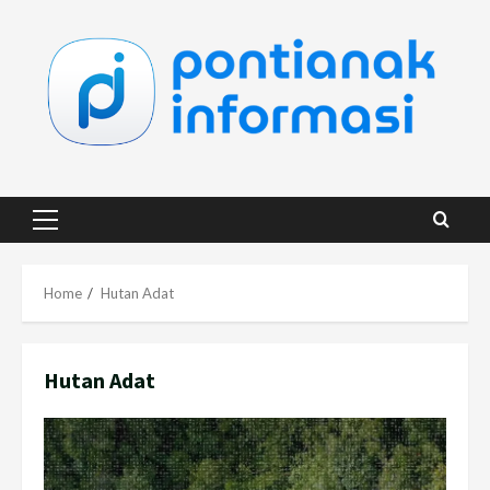
Skip
to
content
Primary
Menu
Home
Hutan Adat
Hutan Adat