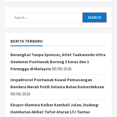
Norwegia
Bungkam
Italia
4-
1
Search
di
San
for:
Siro,
Akhiri
Penantian
ke
BERITA TERBARU
Piala
Dunia
28
Berangkat Tanpa Sponsor, Atlet Taekwondo Ultra
Gewinner Pontianak Borong 5 Emas dan 1
Perunggu di Malaysia
08/08/2026
Inspektorat Pontianak Kawal Pemasangan
Bendera Merah Putih Selama Bulan Kemerdekaan
08/08/2026
Ekspor Alumina Kalbar Kembali Jalan, Dudung:
Hambatan Akibat Tafsir Aturan LTJ Tuntas