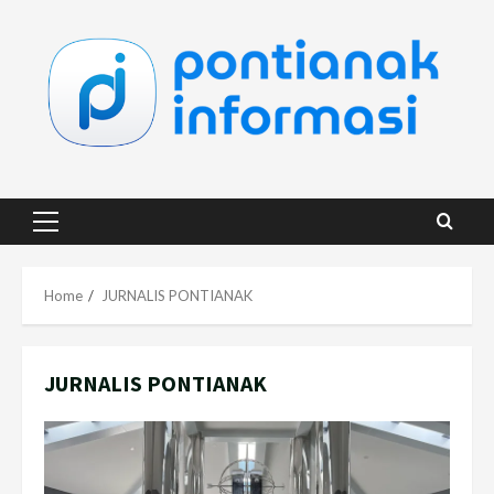
Skip
to
content
Primary
Menu
Home
JURNALIS PONTIANAK
JURNALIS PONTIANAK