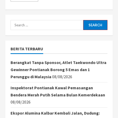
more
about
IJTI
Kalbar
Gelar
Journalist
Trip
Search
dalam
Rangka
for:
HUT
ke-
6,
Jurnalis
BERITA TERBARU
dari
Malaysia
Ikut
Hadir
Berangkat Tanpa Sponsor, Atlet Taekwondo Ultra
Gewinner Pontianak Borong 5 Emas dan 1
Perunggu di Malaysia
08/08/2026
Inspektorat Pontianak Kawal Pemasangan
Bendera Merah Putih Selama Bulan Kemerdekaan
08/08/2026
Ekspor Alumina Kalbar Kembali Jalan, Dudung: