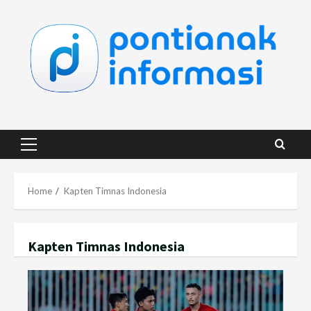
Skip
to
content
Primary
Menu
Home
Kapten Timnas Indonesia
Kapten Timnas Indonesia