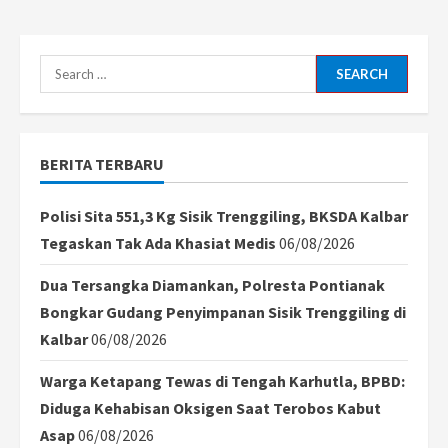
Ivar
Jenner
Dipercaya
Jadi
Kapten
Search
Timnas
Indonesia
for:
U-
22
saat
Lawan
BERITA TERBARU
Mali
Polisi Sita 551,3 Kg Sisik Trenggiling, BKSDA Kalbar
Tegaskan Tak Ada Khasiat Medis
06/08/2026
Dua Tersangka Diamankan, Polresta Pontianak
Bongkar Gudang Penyimpanan Sisik Trenggiling di
Kalbar
06/08/2026
Warga Ketapang Tewas di Tengah Karhutla, BPBD:
Diduga Kehabisan Oksigen Saat Terobos Kabut
Asap
06/08/2026