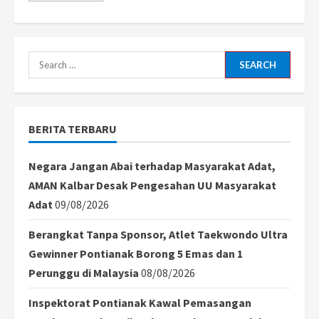
about
PDIP
Tegaskan
Keyakinan
Hasto
Bebas
Search
dari
Tuduhan
for:
Suap
di
Sidang
Tipikor
BERITA TERBARU
Negara Jangan Abai terhadap Masyarakat Adat,
AMAN Kalbar Desak Pengesahan UU Masyarakat
Adat
09/08/2026
Berangkat Tanpa Sponsor, Atlet Taekwondo Ultra
Gewinner Pontianak Borong 5 Emas dan 1
Perunggu di Malaysia
08/08/2026
Inspektorat Pontianak Kawal Pemasangan