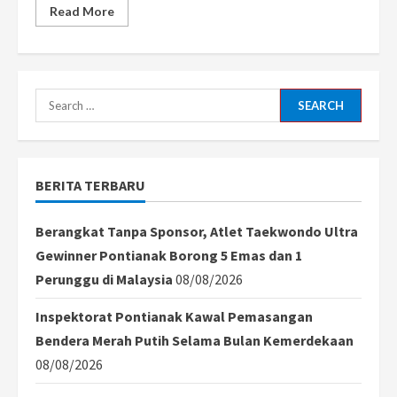
Read
Read More
more
about
Pemerintah
Buka
Program
Magang
Nasional
Search
2025
dengan
for:
Gaji
Ditanggung
Negara
BERITA TERBARU
Berangkat Tanpa Sponsor, Atlet Taekwondo Ultra
Gewinner Pontianak Borong 5 Emas dan 1
Perunggu di Malaysia
08/08/2026
Inspektorat Pontianak Kawal Pemasangan
Bendera Merah Putih Selama Bulan Kemerdekaan
08/08/2026