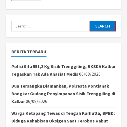
about
Kader
PPP
Se-
Indonesia
Sambut
Search
Positif
Terpilihnya
for:
Mardiono,
Harap
Partai
Kembali
BERITA TERBARU
Solid
Polisi Sita 551,3 Kg Sisik Trenggiling, BKSDA Kalbar
Tegaskan Tak Ada Khasiat Medis
06/08/2026
Dua Tersangka Diamankan, Polresta Pontianak
Bongkar Gudang Penyimpanan Sisik Trenggiling di
Kalbar
06/08/2026
Warga Ketapang Tewas di Tengah Karhutla, BPBD:
Diduga Kehabisan Oksigen Saat Terobos Kabut