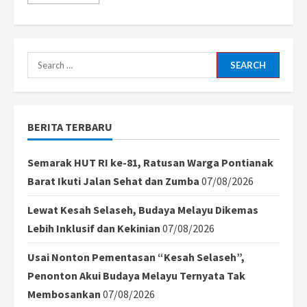
more
about
Rizieq
Shihab
Kritik
Pergantian
Nama
Search
RSUD
Al
for:
Ihsan
Jadi
RSUD
Welas
BERITA TERBARU
Asih
oleh
Dedi
Mulyadi
Semarak HUT RI ke-81, Ratusan Warga Pontianak
Barat Ikuti Jalan Sehat dan Zumba
07/08/2026
Lewat Kesah Selaseh, Budaya Melayu Dikemas
Lebih Inklusif dan Kekinian
07/08/2026
Usai Nonton Pementasan “Kesah Selaseh”,
Penonton Akui Budaya Melayu Ternyata Tak
Membosankan
07/08/2026