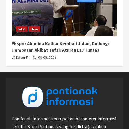
Lokal
News
Ekspor Alumina Kalbar Kembali Jalan, Dudung:
Hambatan Akibat Tafsir Aturan LTJ Tuntas
Editor PI
08/08/2026
Pontianak Informasi merupakan barometer informasi
seputar Kota Pontianak yang berdiri sejak tahun