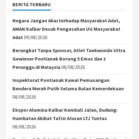
BERITA TERBARU
Negara Jangan Abai terhadap Masyarakat Adat,
AMAN Kalbar Desak Pengesahan UU Masyarakat
Adat
09/08/2026
Berangkat Tanpa Sponsor, Atlet Taekwondo Ultra
Gewinner Pontianak Borong 5 Emas dan 1
Perunggu di Malaysia
08/08/2026
Inspektorat Pontianak Kawal Pemasangan
Bendera Merah Putih Selama Bulan Kemerdekaan
08/08/2026
Ekspor Alumina Kalbar Kembali Jalan, Dudung:
Hambatan Akibat Tafsir Aturan LTJ Tuntas
08/08/2026