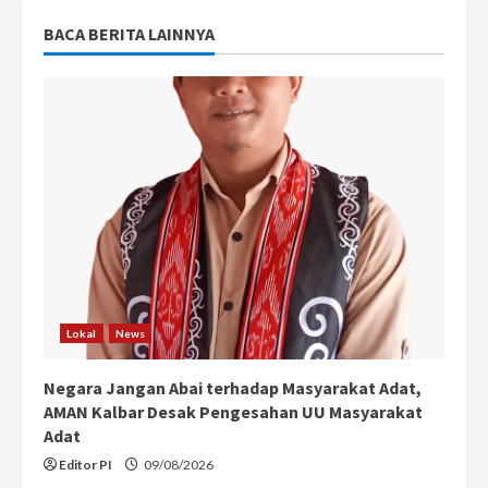
BACA BERITA LAINNYA
Lokal
News
Negara Jangan Abai terhadap Masyarakat Adat,
AMAN Kalbar Desak Pengesahan UU Masyarakat
Adat
Editor PI
09/08/2026