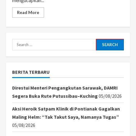
mengucapkan...
Read
Read More
more
about
Putra
mahkota
Keraton
Kasunanan
Surakarta
Search
Hadiningrat
ambil
for:
Sumpah
di
Hadapan
Jasad
BERITA TERBARU
Ayahanda,
Melanjutkan
Takhta
Keraton
Direstui Menteri Pengangkutan Sarawak, DAMRI
Surakarta
Segera Buka Rute Putussibau–Kuching
05/08/2026
Aksi Heroik Satpam Klinik di Pontianak Gagalkan
Maling Helm: “Tak Takut Saya, Namanya Tugas”
05/08/2026