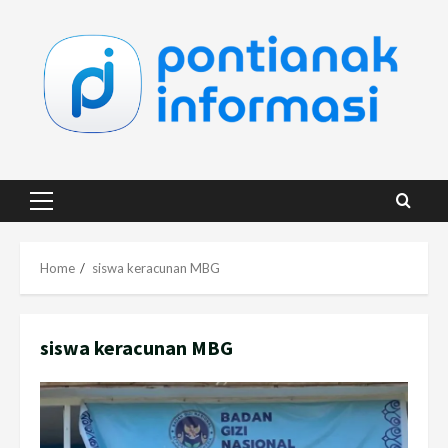
Skip
to
content
Primary
Menu
Home
siswa keracunan MBG
siswa keracunan MBG