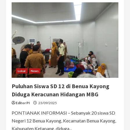
16
Siswa
di
Ketapang
Keracunan
MBG,
Kepala
Dapur
Dinonaktifkan
Lokal
News
Puluhan Siswa SD 12 di Benua Kayong
Diduga Keracunan Hidangan MBG
Editor PI
23/09/2025
PONTIANAK INFORMASI – Sebanyak 20 siswa SD
Negeri 12 Benua Kayong, Kecamatan Benua Kayong,
Kabupaten Ketapang, diduga...