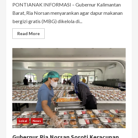
PONTIANAK INFORMASI – Gubernur Kalimantan
Barat, Ria Norsan menyarankan agar dapur makanan
bergizi gratis (MBG) dikelola di...
Read
Read More
more
about
Gubernur
Kalbar
Ria
Norsan
Usul
Makan
Bergizi
Gratis
Dikelola
Sekolah
Lokal
News
Gubernur Ria Norsan Soroti Keracunan