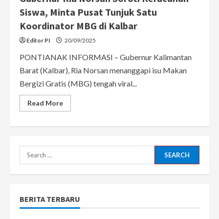
Siswa, Minta Pusat Tunjuk Satu
Koordinator MBG di Kalbar
Editor PI
20/09/2025
PONTIANAK INFORMASI – Gubernur Kalimantan
Barat (Kalbar), Ria Norsan menanggapi isu Makan
Bergizi Gratis (MBG) tengah viral...
Read
Read More
more
about
Gubernur
Ria
Norsan
Soroti
Keracunan
Search
Siswa,
Minta
for:
Pusat
Tunjuk
Satu
Koordinator
BERITA TERBARU
MBG
di
Kalbar