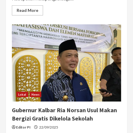
Read
Read More
more
about
Puluhan
Siswa
SD
12
di
Benua
Kayong
Diduga
Keracunan
Hidangan
MBG
Lokal
News
Gubernur Kalbar Ria Norsan Usul Makan
Bergizi Gratis Dikelola Sekolah
Editor PI
22/09/2025