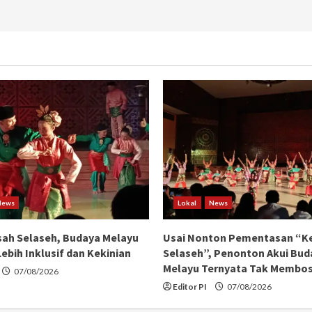
News
Lokal
News
ah Selaseh, Budaya Melayu
Usai Nonton Pementasan “K
ebih Inklusif dan Kekinian
Selaseh”, Penonton Akui Bud
Melayu Ternyata Tak Membo
07/08/2026
Editor PI
07/08/2026