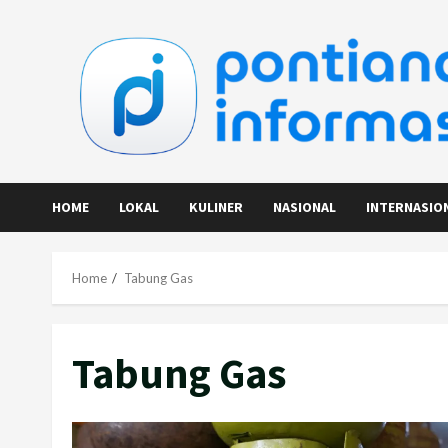
Skip
to
content
HOME
LOKAL
KULINER
NASIONAL
INTERNASIO
Home
Tabung Gas
Tabung Gas