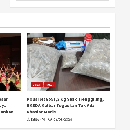
Lokal
News
esah
Polisi Sita 551,3 Kg Sisik Trenggiling,
aya
BKSDA Kalbar Tegaskan Tak Ada
sankan
Khasiat Medis
Editor PI
06/08/2026