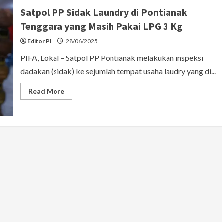
Satpol PP Sidak Laundry di Pontianak
Tenggara yang Masih Pakai LPG 3 Kg
Editor PI
28/06/2025
PIFA, Lokal – Satpol PP Pontianak melakukan inspeksi
dadakan (sidak) ke sejumlah tempat usaha laudry yang di...
Read
Read More
more
about
Satpol
PP
Sidak
Laundry
di
Pontianak
Tenggara
yang
Masih
Pakai
LPG
3
Kg