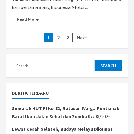
hari pertama ajang Indonesia Motor...
Read
Read More
more
about
Ramaikan
Hari
Posts
1
2
3
Next
Pembukaan
IMOS
2022,
pagination
Yamaha
Luncurkan
Produk
Search
Terbaru
XMAX
for:
Connected
BERITA TERBARU
Semarak HUT RI ke-81, Ratusan Warga Pontianak
Barat Ikuti Jalan Sehat dan Zumba
07/08/2026
Lewat Kesah Selaseh, Budaya Melayu Dikemas