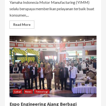
Yamaha Indonesia Motor Manufacturing (YIMM)
selalu berupaya memberikan pelayanan terbaik buat
konsumen,...
Read
Read More
more
about
Cetak
Teknisi
Kelas
Dunia,
Yamaha
Kembali
Gelar
Indonesia
Technician
Grand
Prix,
“Being
Trust
&
Commit”
Lokal
News
Teknologi
Expo Engineering Ajang Berbagi