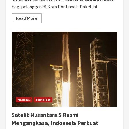
bagi pelanggan di Kota Pontianak. Paket ini...
Read
Read More
more
about
WiFi
IndiHome
20
Mbps
Cuma
Rp170
Ribu,
Khusus
Pelanggan
di
Pontianak
Nasional
Teknologi
Satelit Nusantara 5 Resmi
Mengangkasa, Indonesia Perkuat