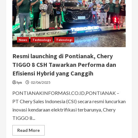
Mahasiswa
News
Technology
Teknologi
Resmi launching di Pontianak, Chery
TIGGO 8 CSH Tawarkan Performa dan
Efisiensi Hybrid yang Canggih
Iyn
02/06/2025
PONTIANAKINFORMASI.CO.ID,PONTIANAK –
PT Chery Sales Indonesia (CSI) secara resmi luncurkan
inovasi kendaraan elektrifikasi terbarunya, Chery
TIGGO 8...
Read
Read More
more