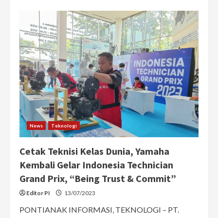
about
Resmi
launching
di
Pontianak,
Chery
TIGGO
8
CSH
Tawarkan
Performa
dan
Efisiensi
Hybrid
yang
Canggih
News
Teknologi
Cetak Teknisi Kelas Dunia, Yamaha
Kembali Gelar Indonesia Technician
Grand Prix, “Being Trust & Commit”
Editor PI
13/07/2023
PONTIANAK INFORMASI, TEKNOLOGI – PT.