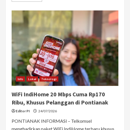
more
about
Aplikasi
Ojol
Lokal
‘Kite
Antar’
Resmi
Mengaspal
di
Pontianak,
Libatkan
200
Pengemudi
Info
Lokal
Teknologi
WiFi IndiHome 20 Mbps Cuma Rp170
Ribu, Khusus Pelanggan di Pontianak
Editor PI
24/07/2026
PONTIANAK INFORMASI – Telkomsel
menghadirkan paket WiFi IndiHome terbaru khusus