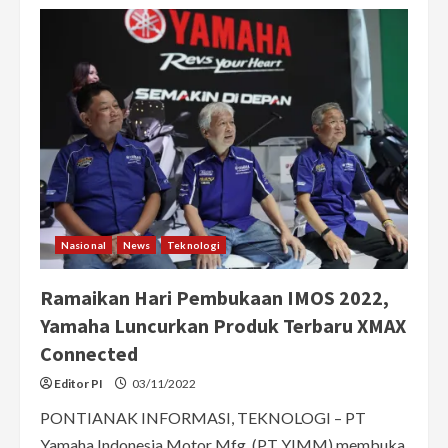
Yamaha
Motor
Hadirkan
Gagasan
Visi
Safety
“Jin-
Ki
Kanno
dan
Jin-
Ki
Anzen”
untuk
Tingkatkan
Keselamatan
Berkendara
Nasional
News
Teknologi
Ramaikan Hari Pembukaan IMOS 2022,
Yamaha Luncurkan Produk Terbaru XMAX
Connected
Editor PI
03/11/2022
PONTIANAK INFORMASI, TEKNOLOGI – PT
Yamaha Indonesia Motor Mfg. (PT YIMM) membuka