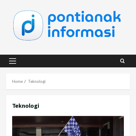
Skip
to
content
Primary
Menu
Home
Teknologi
Teknologi