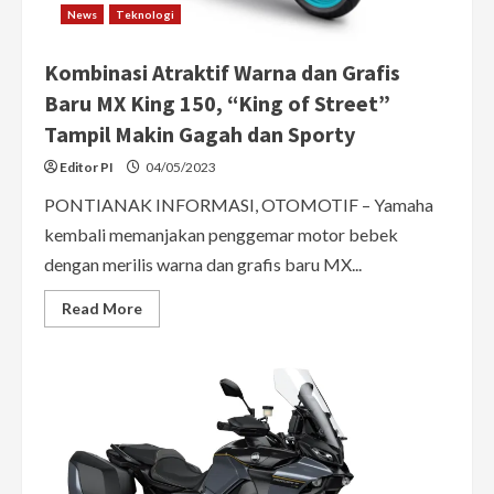
News
Teknologi
Kombinasi Atraktif Warna dan Grafis
Baru MX King 150, “King of Street”
Tampil Makin Gagah dan Sporty
Editor PI
04/05/2023
PONTIANAK INFORMASI, OTOMOTIF – Yamaha
kembali memanjakan penggemar motor bebek
dengan merilis warna dan grafis baru MX...
Read
Read More
more
about
Kombinasi
Atraktif
Warna
dan
Grafis
Baru
MX
King
150,
“King