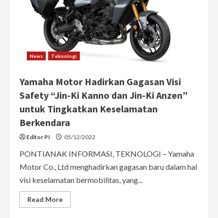
of
Street”
Tampil
Makin
Gagah
dan
Sporty
News
Teknologi
Yamaha Motor Hadirkan Gagasan Visi
Safety “Jin-Ki Kanno dan Jin-Ki Anzen”
untuk Tingkatkan Keselamatan
Berkendara
Editor PI
05/12/2022
PONTIANAK INFORMASI, TEKNOLOGI – Yamaha
Motor Co., Ltd menghadirkan gagasan baru dalam hal
visi keselamatan bermobilitas, yang...
Read
Read More
more
about