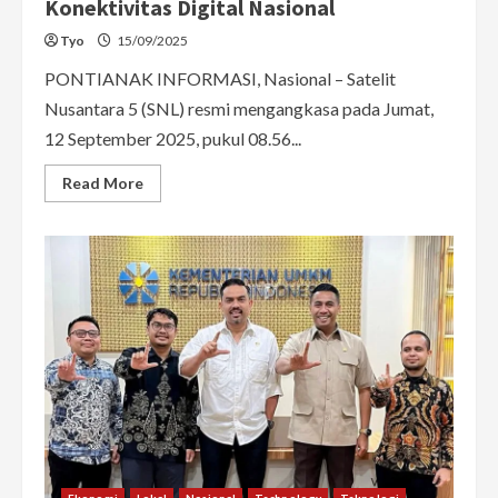
Konektivitas Digital Nasional
Tyo
15/09/2025
PONTIANAK INFORMASI, Nasional – Satelit
Nusantara 5 (SNL) resmi mengangkasa pada Jumat,
12 September 2025, pukul 08.56...
Read
Read More
more
about
Satelit
Nusantara
5
Resmi
Mengangkasa,
Indonesia
Perkuat
Konektivitas
Digital
Nasional
Ekonomi
Lokal
Nasional
Technology
Teknologi