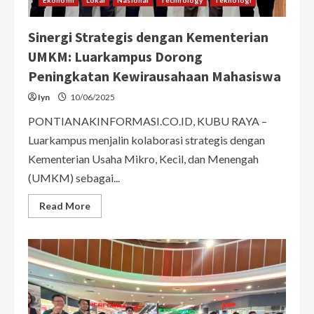
Sinergi Strategis dengan Kementerian
UMKM: Luarkampus Dorong
Peningkatan Kewirausahaan Mahasiswa
Iyn
10/06/2025
PONTIANAKINFORMASI.CO.ID, KUBU RAYA –
Luarkampus menjalin kolaborasi strategis dengan
Kementerian Usaha Mikro, Kecil, dan Menengah
(UMKM) sebagai...
Read
Read More
more
about
Sinergi
Strategis
dengan
Kementerian
UMKM:
Luarkampus
Dorong
Peningkatan
Kewirausahaan