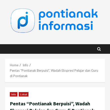
Skip
to
content
Home
Info
Pentas “Pontianak Berpuisi”, Wadah Ekspresi Pelajar dan Guru
di Pontianak
Info
Lokal
Pentas “Pontianak Berpuisi”, Wadah