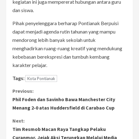
kegiatan ini juga mempererat hubungan antara guru
dan siswa.
Pihak penyelenggara berharap Pontianak Berpuisi
dapat menjadi agenda rutin tahunan yang mampu
mendorong lebih banyak sekolah untuk
menghadirkan ruang-ruang kreatif yang mendukung
kebebasan berekspresi dan tumbuh kembang
karakter pelajar.
Tags:
Kota Pontianak
C
Previous:
Phil Foden dan Savinho Bawa Manchester City
o
Menang 2-0 atas Huddersfield di Carabao Cup
n
Next:
Tim Resmob Macan Raya Tangkap Pelaku
t
Curanmor, Jejak Aksi Terungkap Melalui Media