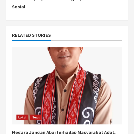
i
Sosial
n
u
RELATED STORIES
e
R
e
a
d
i
n
Lokal
News
g
Negara Jangan Abai terhadap Masyarakat Adat,