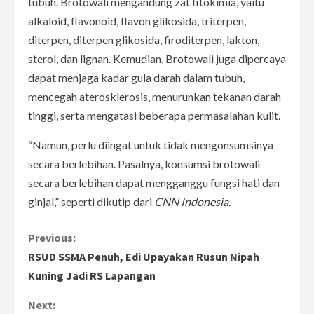
tubuh. Brotowali mengandung zat fitokimia, yaitu
alkaloid, flavonoid, flavon glikosida, triterpen,
diterpen, diterpen glikosida, firoditerpen, lakton,
sterol, dan lignan. Kemudian, Brotowali juga dipercaya
dapat menjaga kadar gula darah dalam tubuh,
mencegah aterosklerosis, menurunkan tekanan darah
tinggi, serta mengatasi beberapa permasalahan kulit.
“Namun, perlu diingat untuk tidak mengonsumsinya
secara berlebihan. Pasalnya, konsumsi brotowali
secara berlebihan dapat mengganggu fungsi hati dan
ginjal,” seperti dikutip dari
CNN Indonesia.
C
Previous:
RSUD SSMA Penuh, Edi Upayakan Rusun Nipah
o
Kuning Jadi RS Lapangan
n
Next: