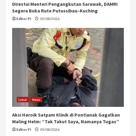
Direstui Menteri Pengangkutan Sarawak, DAMRI
g
Segera Buka Rute Putussibau–Kuching
Editor PI
05/08/2026
Lokal
News
Aksi Heroik Satpam Klinik di Pontianak Gagalkan
Maling Helm: “Tak Takut Saya, Namanya Tugas”
Editor PI
05/08/2026