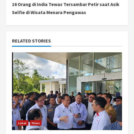
16 Orang di India Tewas Tersambar Petir saat Asik
t
Selfie di Wisata Menara Pengawas
i
n
RELATED STORIES
u
e
R
e
a
d
i
Lokal
News
n