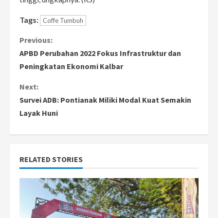
Tags:
Coffe Tumbuh
C
Previous:
APBD Perubahan 2022 Fokus Infrastruktur dan
o
Peningkatan Ekonomi Kalbar
n
Next:
Survei ADB: Pontianak Miliki Modal Kuat Semakin
t
Layak Huni
i
n
RELATED STORIES
u
e
R