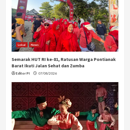
e
a
d
i
Lokal
News
n
Semarak HUT RI ke-81, Ratusan Warga Pontianak
g
Barat Ikuti Jalan Sehat dan Zumba
Editor PI
07/08/2026