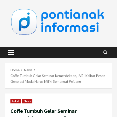
Skip
to
content
Primary
Menu
Home
News
Coffe Tumbuh Gelar Seminar Kemerdekaan, LVRI Kalbar Pesan
Generasi Muda Harus Miliki Semangat Pejuang
Lokal
News
Coffe Tumbuh Gelar Seminar