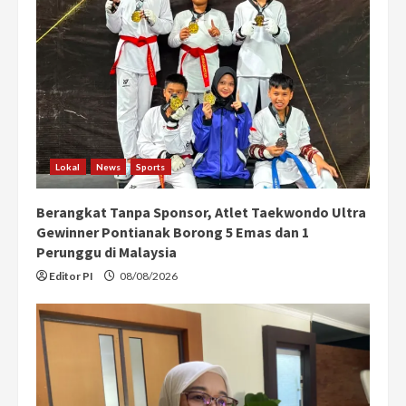
e
a
d
i
n
Lokal
News
Sports
g
Berangkat Tanpa Sponsor, Atlet Taekwondo Ultra
Gewinner Pontianak Borong 5 Emas dan 1
Perunggu di Malaysia
Editor PI
08/08/2026