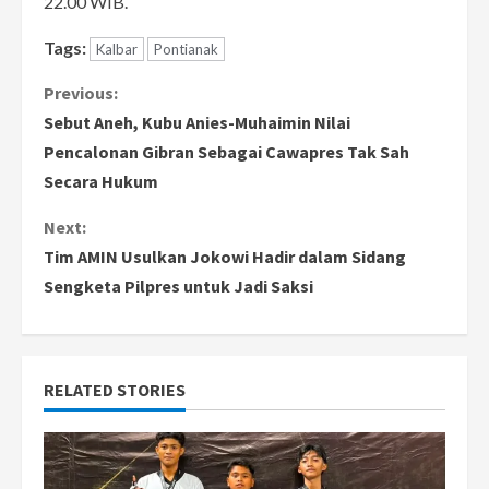
22.00 WIB.
Tags:
Kalbar
Pontianak
C
Previous:
Sebut Aneh, Kubu Anies-Muhaimin Nilai
o
Pencalonan Gibran Sebagai Cawapres Tak Sah
Secara Hukum
n
Next:
t
Tim AMIN Usulkan Jokowi Hadir dalam Sidang
i
Sengketa Pilpres untuk Jadi Saksi
n
u
RELATED STORIES
e
R