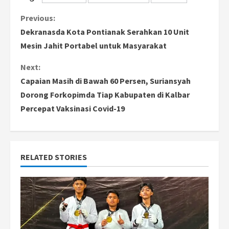
C
Previous:
Dekranasda Kota Pontianak Serahkan 10 Unit
o
Mesin Jahit Portabel untuk Masyarakat
n
Next:
Capaian Masih di Bawah 60 Persen, Suriansyah
t
Dorong Forkopimda Tiap Kabupaten di Kalbar
i
Percepat Vaksinasi Covid-19
n
u
RELATED STORIES
e
R
e