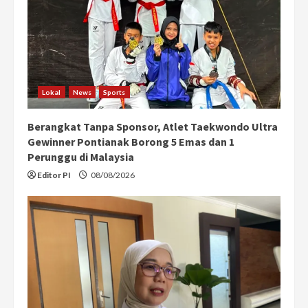
a
d
i
n
Lokal
News
Sports
g
Berangkat Tanpa Sponsor, Atlet Taekwondo Ultra
Gewinner Pontianak Borong 5 Emas dan 1
Perunggu di Malaysia
Editor PI
08/08/2026