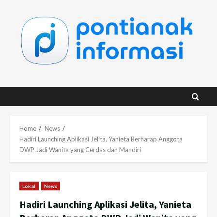
Skip
to
content
Home
News
Hadiri Launching Aplikasi Jelita, Yanieta Berharap Anggota
DWP Jadi Wanita yang Cerdas dan Mandiri
Lokal
News
Hadiri Launching Aplikasi Jelita, Yanieta