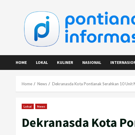
Skip
to
content
HOME
LOKAL
KULINER
NASIONAL
INTERNASIO
Home
News
Dekranasda Kota Pontianak Serahkan 10 Unit M
Lokal
News
Dekranasda Kota Po