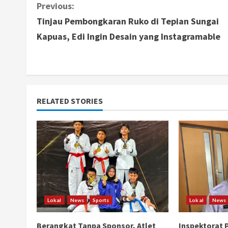
C
Previous:
Tinjau Pembongkaran Ruko di Tepian Sungai
o
Kapuas, Edi Ingin Desain yang Instagramable
n
t
i
RELATED STORIES
n
u
e
R
e
Lokal
News
Sports
Lokal
News
a
Berangkat Tanpa Sponsor, Atlet
Inspektorat 