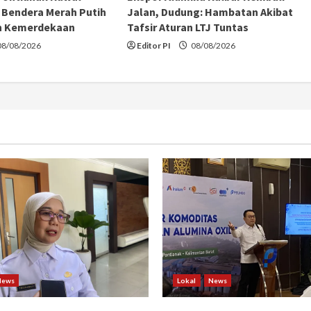
Bendera Merah Putih
Jalan, Dudung: Hambatan Akibat
n Kemerdekaan
Tafsir Aturan LTJ Tuntas
8/08/2026
Editor PI
08/08/2026
News
Lokal
News