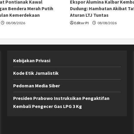
at Pontianak Kawal
Ekspor Alumina Kalbar Kemba
an Bendera Merah Putih
Dudung: Hambatan Akibat Taf
ulan Kemerdekaan
Aturan LTJ Tuntas
08/08/2026
Editor PI
08/08/2026
Kebijakan Privasi
Kode Etik Jurnalistik
Pedoman Media Siber
Presiden Prabowo Instruksikan Pengaktifan
Kembali Pengecer Gas LPG 3 Kg