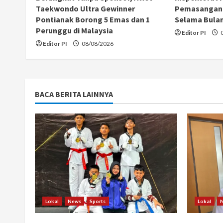
Taekwondo Ultra Gewinner
Pemasangan 
d
Pontianak Borong 5 Emas dan 1
Selama Bula
Perunggu di Malaysia
i
Editor PI
0
Editor PI
08/08/2026
n
g
BACA BERITA LAINNYA
Lokal
News
Sports
Lokal