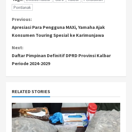
Pontianak
C
Previous:
Apresiasi Para Pengguna MAXi, Yamaha Ajak
o
Konsumen Touring Spesial ke Karimunjawa
n
Next:
Daftar Pimpinan Definitif DPRD Provinsi Kalbar
t
Periode 2024-2029
i
n
RELATED STORIES
u
e
R