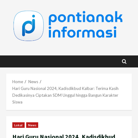
Skip
to
content
Home
News
Hari Guru Nasional 2024, Kadisdikbud Kalbar: Terima Kasih
Dedikasinya Ciptakan SDM Unggul hingga Bangun Karakter
Siswa
Lokal
News
Hari Guru Nasional 2024, Kadisdikbud