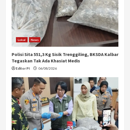
e
a
d
i
Lokal
News
n
Polisi Sita 551,3 Kg Sisik Trenggiling, BKSDA Kalbar
g
Tegaskan Tak Ada Khasiat Medis
Editor PI
06/08/2026