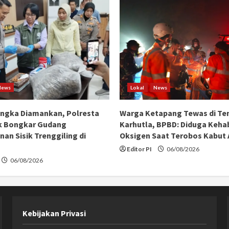
News
Lokal
News
angka Diamankan, Polresta
Warga Ketapang Tewas di Te
k Bongkar Gudang
Karhutla, BPBD: Diduga Keha
an Sisik Trenggiling di
Oksigen Saat Terobos Kabut
Editor PI
06/08/2026
06/08/2026
Kebijakan Privasi