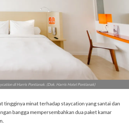
ycation di Harris Pontianak. (Dok. Harris Hotel Pontianak)
tingginya minat terhadap staycation yang santai dan
k dengan bangga mempersembahkan dua paket kamar
n.