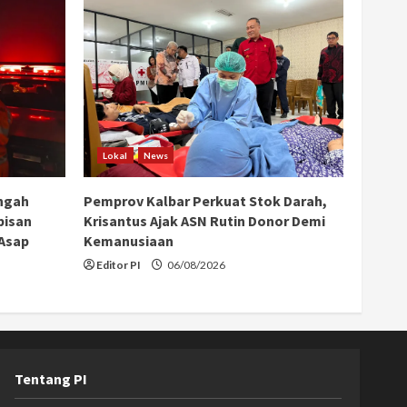
Lokal
News
ngah
Pemprov Kalbar Perkuat Stok Darah,
bisan
Krisantus Ajak ASN Rutin Donor Demi
 Asap
Kemanusiaan
Editor PI
06/08/2026
Tentang PI