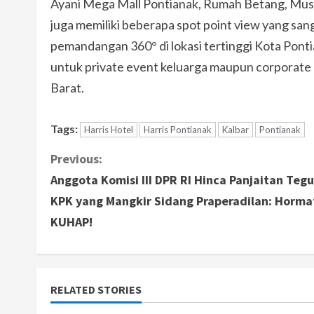
Ayani Mega Mall Pontianak, Rumah Betang, Muse
juga memiliki beberapa spot point view yang san
pemandangan 360° di lokasi tertinggi Kota Pont
untuk private event keluarga maupun corporate 
Barat.
Tags:
Harris Hotel
Harris Pontianak
Kalbar
Pontianak
C
Previous:
Anggota Komisi III DPR RI Hinca Panjaitan Tegu
o
KPK yang Mangkir Sidang Praperadilan: Horma
n
KUHAP!
t
i
RELATED STORIES
n