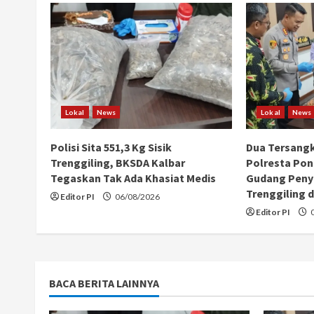
u
e
R
e
Lokal
News
Lokal
News
a
Polisi Sita 551,3 Kg Sisik
Dua Tersang
Trenggiling, BKSDA Kalbar
Polresta Pon
d
Tegaskan Tak Ada Khasiat Medis
Gudang Peny
Trenggiling d
i
Editor PI
06/08/2026
Editor PI
0
n
g
BACA BERITA LAINNYA