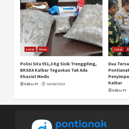
Lokal
News
Lokal
Polisi Sita 551,3 Kg Sisik Trenggiling,
Dua Ters
BKSDA Kalbar Tegaskan Tak Ada
Pontiana
Khasiat Medis
Penyimpan
Kalbar
Editor PI
06/08/2026
Editor PI