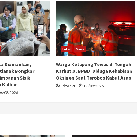
Lokal
News
ka Diamankan,
Warga Ketapang Tewas di Tengah
tianak Bongkar
Karhutla, BPBD: Diduga Kehabisan
impanan Sisik
Oksigen Saat Terobos Kabut Asap
i Kalbar
Editor PI
06/08/2026
6/08/2026