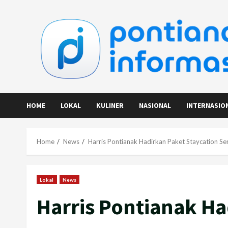
Skip
to
content
HOME
LOKAL
KULINER
NASIONAL
INTERNASIO
Home
News
Harris Pontianak Hadirkan Paket Staycation Seru
Lokal
News
Harris Pontianak Ha