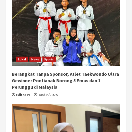
e
a
d
i
n
Lokal
News
Sports
g
Berangkat Tanpa Sponsor, Atlet Taekwondo Ultra
Gewinner Pontianak Borong 5 Emas dan 1
Perunggu di Malaysia
Editor PI
08/08/2026