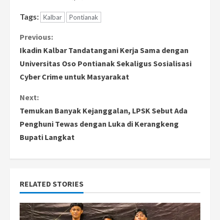
Tags:
Kalbar
Pontianak
C
Previous:
Ikadin Kalbar Tandatangani Kerja Sama dengan
o
Universitas Oso Pontianak Sekaligus Sosialisasi
Cyber Crime untuk Masyarakat
n
Next:
t
Temukan Banyak Kejanggalan, LPSK Sebut Ada
i
Penghuni Tewas dengan Luka di Kerangkeng
Bupati Langkat
n
u
e
RELATED STORIES
R