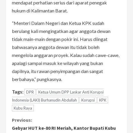
mendapat perhatian serius dari aparat penegak
hukum di Kalimantan Barat.
“Menteri Dalam Negeri dan Ketua KPK sudah
berulang kali mengingatkan agar anggota dewan
tidak main-main dengan pokir ini. Harus diingat
bahwasanya anggota dewan itu tidak boleh
mengelola anggaran proyek. Kalau sudah cawe-cawe,
apalagi sampai masuk ke wilayah yang bukan
dapilnya, itu rawan penyimpangan dan sangat
berbahaya,” pungkasnya.
Tags:
DPR
Ketua Umum DPP Laskar Anti Korupsi
Indonesia (LAKI) Burhanudin Abdullah
Korupsi
KPK
Kubu Raya
C
Previous:
Gebyar HUT ke-80 RI Meriah, Kantor Bupati Kubu