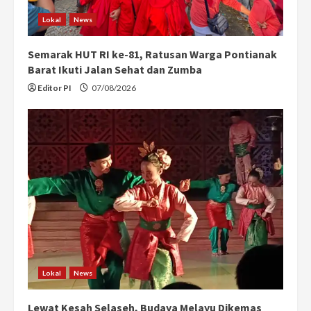
i
Lokal
News
n
Semarak HUT RI ke-81, Ratusan Warga Pontianak
g
Barat Ikuti Jalan Sehat dan Zumba
Editor PI
07/08/2026
Lokal
News
Lewat Kesah Selaseh, Budaya Melayu Dikemas