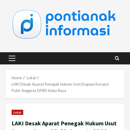
Skip
to
content
Primary
Menu
Home
Lokal
LAKI Desak Aparat Penegak Hukum Usut Dugaan Korupsi
Pokir Anggota DPRD Kubu Raya
Lokal
LAKI Desak Aparat Penegak Hukum Usut