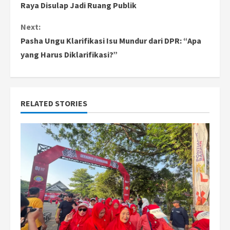
o
Raya Disulap Jadi Ruang Publik
n
Next:
Pasha Ungu Klarifikasi Isu Mundur dari DPR: “Apa
t
yang Harus Diklarifikasi?”
i
n
RELATED STORIES
u
e
R
e
a
d