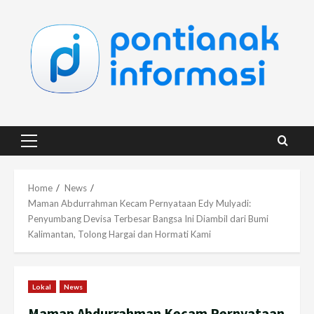
Skip
to
content
Primary
Menu
Home
News
Maman Abdurrahman Kecam Pernyataan Edy Mulyadi:
Penyumbang Devisa Terbesar Bangsa Ini Diambil dari Bumi
Kalimantan, Tolong Hargai dan Hormati Kami
Lokal
News
Maman Abdurrahman Kecam Pernyataan