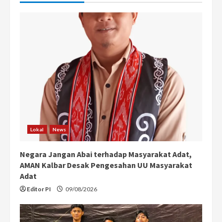
e
R
e
a
d
i
n
Lokal
News
g
Negara Jangan Abai terhadap Masyarakat Adat,
AMAN Kalbar Desak Pengesahan UU Masyarakat
Adat
Editor PI
09/08/2026