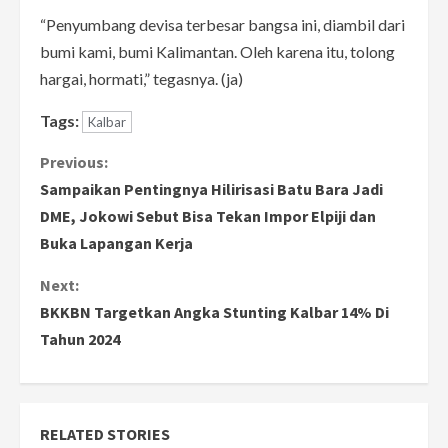
“Penyumbang devisa terbesar bangsa ini, diambil dari
bumi kami, bumi Kalimantan. Oleh karena itu, tolong
hargai, hormati,” tegasnya. (ja)
Tags:
Kalbar
C
Previous:
Sampaikan Pentingnya Hilirisasi Batu Bara Jadi
o
DME, Jokowi Sebut Bisa Tekan Impor Elpiji dan
Buka Lapangan Kerja
n
Next:
t
BKKBN Targetkan Angka Stunting Kalbar 14% Di
i
Tahun 2024
n
u
RELATED STORIES