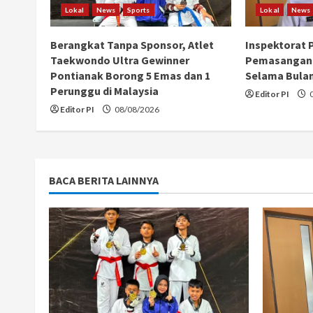
R
Lokal
News
Sports
Lokal
News
e
Berangkat Tanpa Sponsor, Atlet
Inspektorat 
a
Taekwondo Ultra Gewinner
Pemasangan 
Pontianak Borong 5 Emas dan 1
Selama Bula
d
Perunggu di Malaysia
Editor PI
0
Editor PI
08/08/2026
i
n
g
BACA BERITA LAINNYA