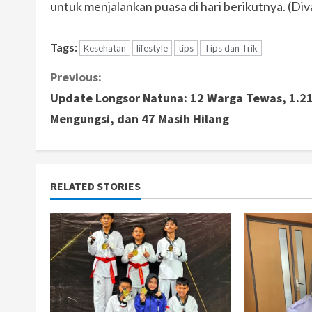
untuk menjalankan puasa di hari berikutnya. (Div
Tags:
Kesehatan
lifestyle
tips
Tips dan Trik
C
Previous:
Update Longsor Natuna: 12 Warga Tewas, 1.2
o
Mengungsi, dan 47 Masih Hilang
n
t
RELATED STORIES
i
n
u
e