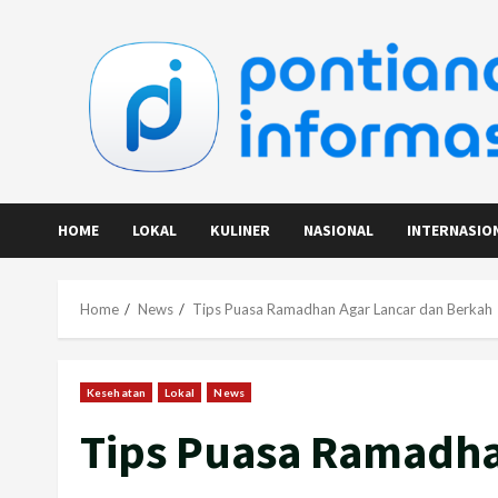
Skip
to
content
HOME
LOKAL
KULINER
NASIONAL
INTERNASIO
Home
News
Tips Puasa Ramadhan Agar Lancar dan Berkah
Kesehatan
Lokal
News
Tips Puasa Ramadha