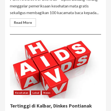
menggelar pemeriksaan kesehatan mata gratis
sekaligus membagikan 100 kacamata baca kepada...
Read
Read More
more
about
Edukasi
Kesehatan
Mata,
Optik
Bintang
Terang
Gelar
Cek
Mata
Gratis
dan
Bagikan
Ratusan
Kacamata
Kesehatan
Lokal
News
Tertinggi di Kalbar, Dinkes Pontianak