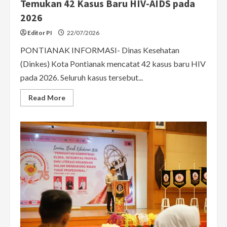
Temukan 42 Kasus Baru HIV-AIDS pada
2026
Editor PI
22/07/2026
PONTIANAK INFORMASI- Dinas Kesehatan
(Dinkes) Kota Pontianak mencatat 42 kasus baru HIV
pada 2026. Seluruh kasus tersebut...
Read
Read More
more
about
Tertinggi
di
Kalbar,
Dinkes
Pontianak
Temukan
42
Kasus
Baru
HIV-
AIDS
pada
2026