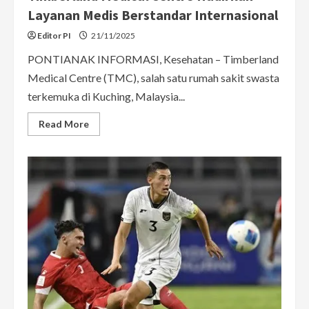
Layanan Medis Berstandar Internasional
Editor PI
21/11/2025
PONTIANAK INFORMASI, Kesehatan – Timberland
Medical Centre (TMC), salah satu rumah sakit swasta
terkemuka di Kuching, Malaysia...
Read
Read More
more
about
Kian
Diminati
Pasien
Indonesia,
Timberland
Medical
Centre
Hadirkan
Layanan
Medis
Berstandar
Internasional