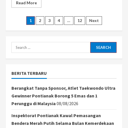
Read
Read More
more
about
Pontianak
Targetkan
Posts
1
2
3
4
…
12
Next
Angka
Stunting
di
pagination
Bawah
10
persen
Search
Tahun
2026
for:
BERITA TERBARU
Berangkat Tanpa Sponsor, Atlet Taekwondo Ultra
Gewinner Pontianak Borong 5 Emas dan 1
Perunggu di Malaysia
08/08/2026
Inspektorat Pontianak Kawal Pemasangan
Bendera Merah Putih Selama Bulan Kemerdekaan