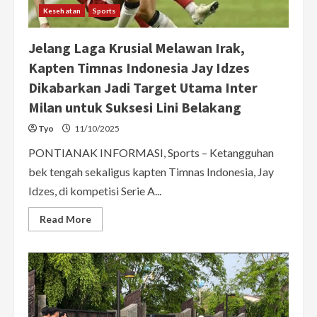
Kesehatan
Sports
Jelang Laga Krusial Melawan Irak,
Kapten Timnas Indonesia Jay Idzes
Dikabarkan Jadi Target Utama Inter
Milan untuk Suksesi Lini Belakang
Tyo
11/10/2025
PONTIANAK INFORMASI, Sports – Ketangguhan
bek tengah sekaligus kapten Timnas Indonesia, Jay
Idzes, di kompetisi Serie A...
Read
Read More
more
about
Jelang
Laga
Krusial
Melawan
Irak,
Kapten
Timnas