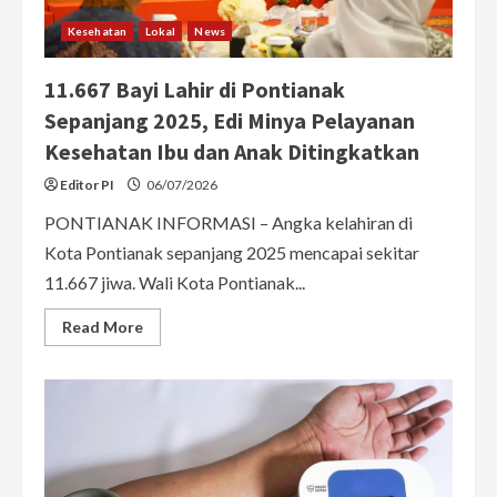
Kesehatan
Lokal
News
11.667 Bayi Lahir di Pontianak
Sepanjang 2025, Edi Minya Pelayanan
Kesehatan Ibu dan Anak Ditingkatkan
Editor PI
06/07/2026
PONTIANAK INFORMASI – Angka kelahiran di
Kota Pontianak sepanjang 2025 mencapai sekitar
11.667 jiwa. Wali Kota Pontianak...
Read
Read More
more
about
11.667
Bayi
Lahir
di
Pontianak
Sepanjang
2025,
Edi
Minya