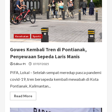
Indonesia
Jay
Idzes
Dikabarkan
Jadi
Target
Utama
Inter
Milan
untuk
Suksesi
Kesehatan
Sports
Lini
Belakang
Gowes Kembali Tren di Pontianak,
Penyewaan Sepeda Laris Manis
Editor PI
07/07/2025
PIFA, Lokal – Setelah sempat meredup pasca pandemi
covid-19, tren bersepeda kembali mewabah di Kota
Pontianak, Kalimantan...
Read
Read More
more
about
Gowes
Kembali