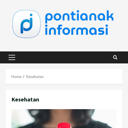
Skip
to
content
Primary
Menu
Home
Kesehatan
Kesehatan