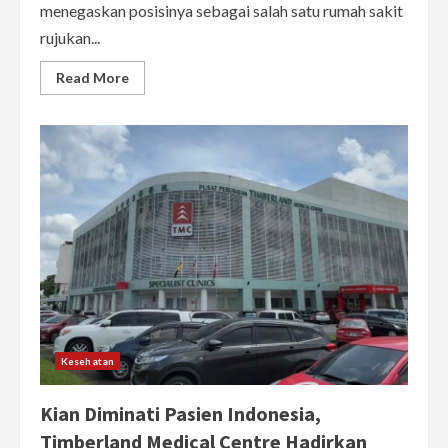
menegaskan posisinya sebagai salah satu rumah sakit
rujukan...
Read
Read More
more
about
Timberland
Medical
Centre
Makin
Diminati
Pasien
Indonesia,
Andalkan
Teknologi
Mutakhir
dan
Layanan
Internasional
Kesehatan
Kian Diminati Pasien Indonesia,
Timberland Medical Centre Hadirkan