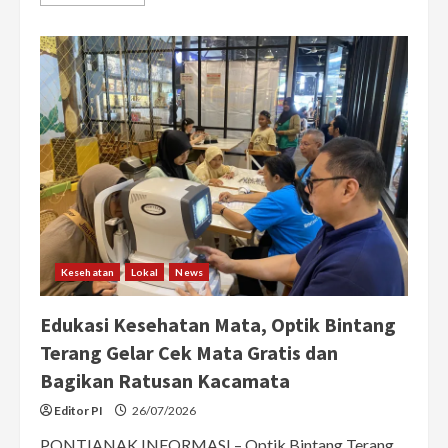
more
about
42
Warga
Pontianak
Positif
HIV
hingga
Juni
2026,
Mayoritas
Usia
Produktif
dan
Gay
Kesehatan
Lokal
News
Edukasi Kesehatan Mata, Optik Bintang
Terang Gelar Cek Mata Gratis dan
Bagikan Ratusan Kacamata
Editor PI
26/07/2026
PONTIANAK INFORMASI – Optik Bintang Terang