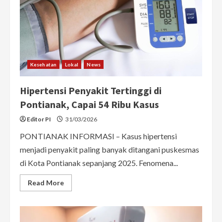
Pelayanan
Kesehatan
Ibu
dan
Anak
Ditingkatkan
Kesehatan
Lokal
News
Hipertensi Penyakit Tertinggi di
Pontianak, Capai 54 Ribu Kasus
Editor PI
31/03/2026
PONTIANAK INFORMASI – Kasus hipertensi
menjadi penyakit paling banyak ditangani puskesmas
di Kota Pontianak sepanjang 2025. Fenomena...
Read
Read More
more
about
Hipertensi
Penyakit
Tertinggi