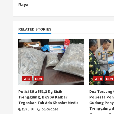
n
Raya
t
i
RELATED STORIES
n
u
e
R
e
Lokal
News
Lokal
News
a
Polisi Sita 551,3 Kg Sisik
Dua Tersang
Trenggiling, BKSDA Kalbar
Polresta Pon
d
Tegaskan Tak Ada Khasiat Medis
Gudang Peny
Trenggiling d
i
Editor PI
06/08/2026