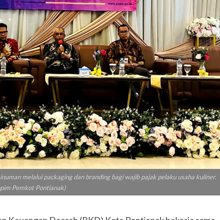
an melalui packaging dan branding bagi wajib pajak pelaku usaha kuliner.
opim Pemkot Pontianak)