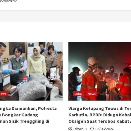
6/08/2026
News
Lokal
News
angka Diamankan, Polresta
Warga Ketapang Tewas di Te
k Bongkar Gudang
Karhutla, BPBD: Diduga Keha
an Sisik Trenggiling di
Oksigen Saat Terobos Kabut
Editor PI
06/08/2026