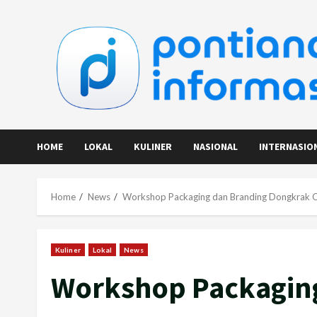
Skip
to
content
HOME
LOKAL
KULINER
NASIONAL
INTERNASIO
Home
News
Workshop Packaging dan Branding Dongkrak Om
Kuliner
Lokal
News
Workshop Packagin