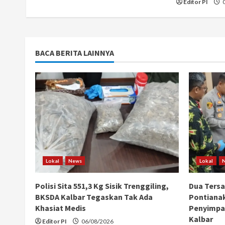
Editor PI
0
n
g
BACA BERITA LAINNYA
Lokal
News
Lokal
Polisi Sita 551,3 Kg Sisik Trenggiling,
Dua Ters
BKSDA Kalbar Tegaskan Tak Ada
Pontiana
Khasiat Medis
Penyimpan
Kalbar
Editor PI
06/08/2026