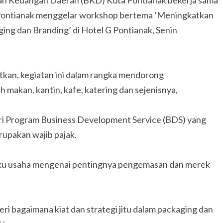
euangan Daerah (BKD) Kota Pontianak bekerja sama
 Pontianak menggelar workshop bertema ‘Meningkatkan
ng dan Branding’ di Hotel G Pontianak, Senin
kan, kegiatan ini dalam rangka mendorong
makan, kantin, kafe, katering dan sejenisnya,
ari Program Business Development Service (BDS) yang
rupakan wajib pajak.
ku usaha mengenai pentingnya pengemasan dan merek
ri bagaimana kiat dan strategi jitu dalam packaging dan