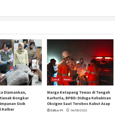
Lokal
News
ka Diamankan,
Warga Ketapang Tewas di Tengah
tianak Bongkar
Karhutla, BPBD: Diduga Kehabisan
impanan Sisik
Oksigen Saat Terobos Kabut Asap
i Kalbar
Editor PI
06/08/2026