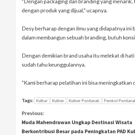
“Dengan packaging dan branding yang menarik, t
dengan produk yang dijual,” ucapnya.
Desy berharap dengan ilmu yang didapatnya ini b
dalam membangun sebuah branding, butuh konsis
Dengan demikian brand usaha itu melekat di hati
sudah tahu keunggulannya.
“Kami berharap pelatihan ini bisa meningkatkan o
Tags:
Kalbar
Kuliner
Kuliner Pontianak
Pemkot Pontiana
C
Previous:
Muda Mahendrawan Ungkap Destinasi Wisata
o
Berkontribusi Besar pada Peningkatan PAD Ku