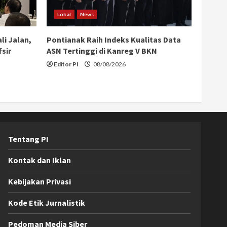
Lokal
News
li Jalan,
Pontianak Raih Indeks Kualitas Data
sir
ASN Tertinggi di Kanreg V BKN
Editor PI
08/08/2026
Tentang PI
Kontak dan Iklan
Kebijakan Privasi
Kode Etik Jurnalistik
Pedoman Media Siber