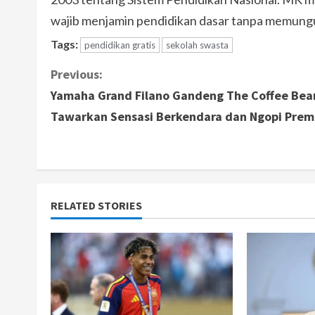
wajib menjamin pendidikan dasar tanpa memungut
Tags:
pendidikan gratis
sekolah swasta
C
Previous:
Yamaha Grand Filano Gandeng The Coffee Bea
o
Tawarkan Sensasi Berkendara dan Ngopi Pre
n
t
i
RELATED STORIES
n
u
e
R