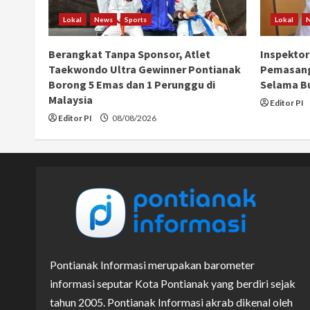
Lokal
News
Sports
Lokal
Berangkat Tanpa Sponsor, Atlet
Inspektor
Taekwondo Ultra Gewinner Pontianak
Pemasang
Borong 5 Emas dan 1 Perunggu di
Selama B
Malaysia
Editor PI
Editor PI
08/08/2026
Pontianak Informasi merupakan barometer
informasi seputar Kota Pontianak yang berdiri sejak
tahun 2005. Pontianak Informasi akrab dikenal oleh