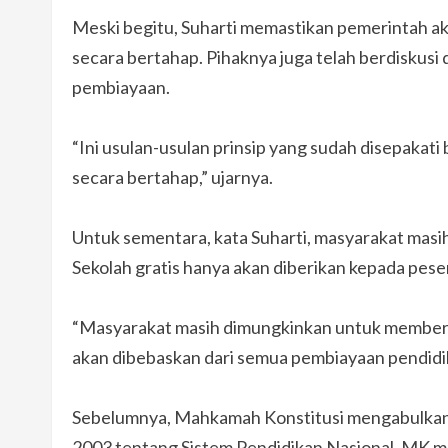
Meski begitu, Suharti memastikan pemerintah 
secara bertahap. Pihaknya juga telah berdisku
pembiayaan.
“Ini usulan-usulan prinsip yang sudah disepaka
secara bertahap,” ujarnya.
Untuk sementara, kata Suharti, masyarakat masih
Sekolah gratis hanya akan diberikan kepada pesert
“Masyarakat masih dimungkinkan untuk memberika
akan dibebaskan dari semua pembiayaan pendidik
Sebelumnya, Mahkamah Konstitusi mengabulkan
2003 tentang Sistem Pendidikan Nasional. MK 