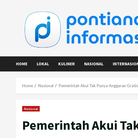
Skip
to
content
HOME
LOKAL
KULINER
NASIONAL
INTERNASIO
Home
Nasional
Pemerintah Akui Tak Punya Anggaran Grati
Nasional
Pemerintah Akui Ta