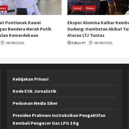
News
Lokal
News
at Pontianak Kawal
Ekspor Alumina Kalbar Kemba
an Bendera Merah Putih
Dudung: Hambatan Akibat Taf
ulan Kemerdekaan
Aturan LTJ Tuntas
08/08/2026
Editor PI
08/08/2026
Kebijakan Privasi
Kode Etik Jurnalistik
Pedoman Media Siber
Presiden Prabowo Instruksikan Pengaktifan
Kembali Pengecer Gas LPG 3 Kg