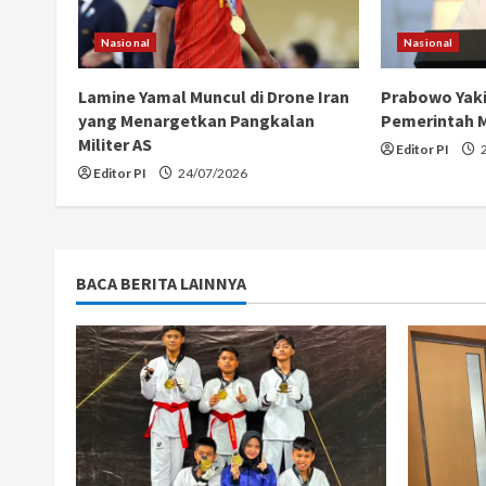
e
Nasional
Nasional
a
Lamine Yamal Muncul di Drone Iran
Prabowo Yak
yang Menargetkan Pangkalan
Pemerintah 
d
Militer AS
Editor PI
2
i
Editor PI
24/07/2026
n
g
BACA BERITA LAINNYA