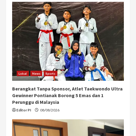
e
R
e
a
d
i
Lokal
News
Sports
n
Berangkat Tanpa Sponsor, Atlet Taekwondo Ultra
g
Gewinner Pontianak Borong 5 Emas dan 1
Perunggu di Malaysia
Editor PI
08/08/2026