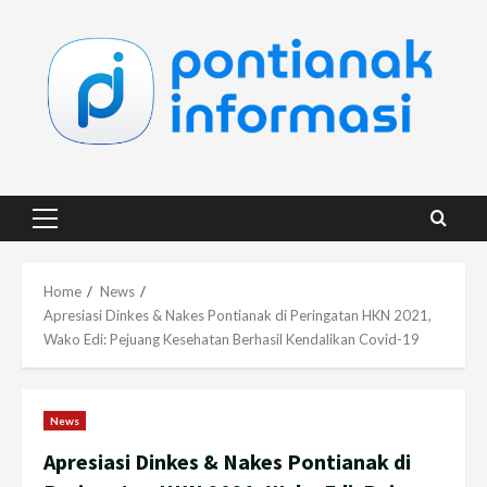
Skip
to
content
Primary
Menu
Home
News
Apresiasi Dinkes & Nakes Pontianak di Peringatan HKN 2021,
Wako Edi: Pejuang Kesehatan Berhasil Kendalikan Covid-19
News
Apresiasi Dinkes & Nakes Pontianak di