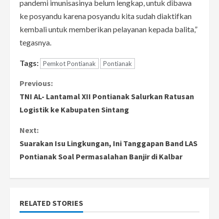
pandemi imunisasinya belum lengkap, untuk dibawa
ke posyandu karena posyandu kita sudah diaktifkan
kembali untuk memberikan pelayanan kepada balita,”
tegasnya.
Tags:
Pemkot Pontianak
Pontianak
C
Previous:
TNI AL- Lantamal XII Pontianak Salurkan Ratusan
o
Logistik ke Kabupaten Sintang
n
Next:
Suarakan Isu Lingkungan, Ini Tanggapan Band LAS
t
Pontianak Soal Permasalahan Banjir di Kalbar
i
n
RELATED STORIES
u