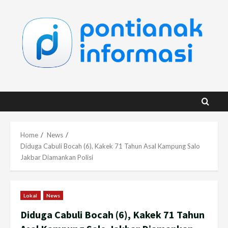
Skip
to
content
Home
News
Diduga Cabuli Bocah (6), Kakek 71 Tahun Asal Kampung Salo
Jakbar Diamankan Polisi
Lokal
News
Diduga Cabuli Bocah (6), Kakek 71 Tahun