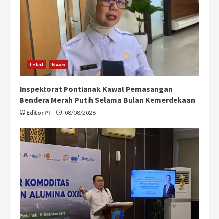
a
d
i
Lokal
News
n
Inspektorat Pontianak Kawal Pemasangan
g
Bendera Merah Putih Selama Bulan Kemerdekaan
Editor PI
08/08/2026