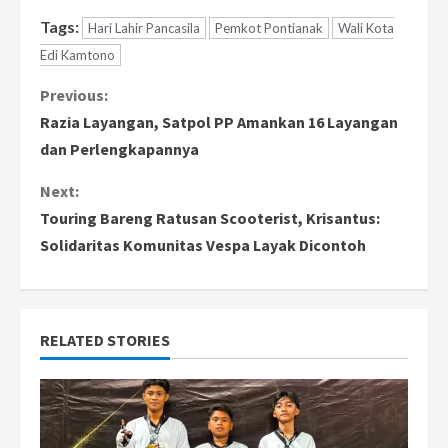
Tags:
Hari Lahir Pancasila
Pemkot Pontianak
Wali Kota
Edi Kamtono
C
Previous:
Razia Layangan, Satpol PP Amankan 16 Layangan
o
dan Perlengkapannya
n
Next:
Touring Bareng Ratusan Scooterist, Krisantus:
t
Solidaritas Komunitas Vespa Layak Dicontoh
i
n
RELATED STORIES
u
e
R