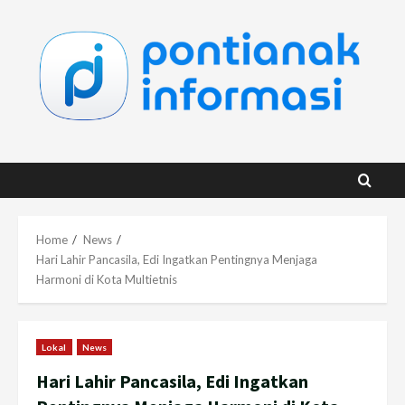
Skip
to
content
Home
News
Hari Lahir Pancasila, Edi Ingatkan Pentingnya Menjaga
Harmoni di Kota Multietnis
Lokal
News
Hari Lahir Pancasila, Edi Ingatkan