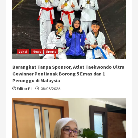
e
a
d
i
Lokal
News
Sports
n
Berangkat Tanpa Sponsor, Atlet Taekwondo Ultra
g
Gewinner Pontianak Borong 5 Emas dan 1
Perunggu di Malaysia
Editor PI
08/08/2026