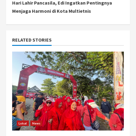
Hari Lahir Pancasila, Edi Ingatkan Pentingnya
t
Menjaga Harmoni di Kota Multietnis
i
n
RELATED STORIES
u
e
R
e
a
d
i
Lokal
News
n