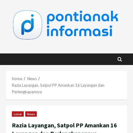
Skip
to
content
Home
News
Razia Layangan, Satpol PP Amankan 16 Layangan dan
Perlengkapannya
Lokal
News
Razia Layangan, Satpol PP Amankan 16