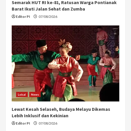
Semarak HUT RI ke-81, Ratusan Warga Pontianak
g
Barat Ikuti Jalan Sehat dan Zumba
Editor PI
07/08/2026
Lokal
News
Lewat Kesah Selaseh, Budaya Melayu Dikemas
Lebih Inklusif dan Kekinian
Editor PI
07/08/2026