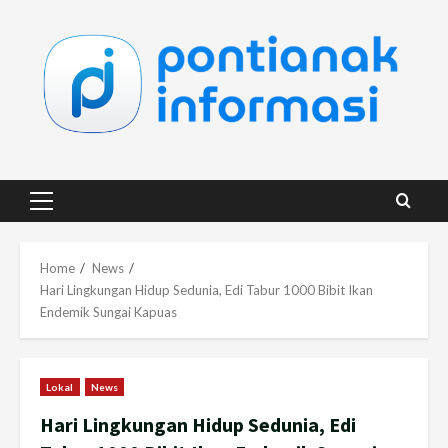
Skip
to
content
Primary
Menu
Home
News
Hari Lingkungan Hidup Sedunia, Edi Tabur 1000 Bibit Ikan
Endemik Sungai Kapuas
Lokal
News
Hari Lingkungan Hidup Sedunia, Edi