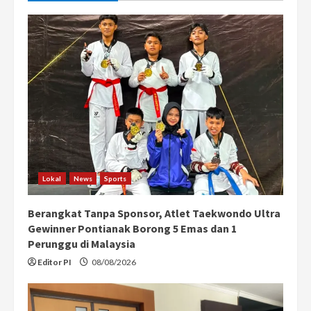
R
e
a
d
i
n
Lokal
News
Sports
g
Berangkat Tanpa Sponsor, Atlet Taekwondo Ultra
Gewinner Pontianak Borong 5 Emas dan 1
Perunggu di Malaysia
Editor PI
08/08/2026