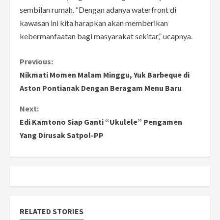
sembilan rumah. “Dengan adanya waterfront di
kawasan ini kita harapkan akan memberikan
kebermanfaatan bagi masyarakat sekitar,” ucapnya.
C
Previous:
Nikmati Momen Malam Minggu, Yuk Barbeque di
o
Aston Pontianak Dengan Beragam Menu Baru
n
Next:
Edi Kamtono Siap Ganti “Ukulele” Pengamen
t
Yang Dirusak Satpol-PP
i
n
u
e
RELATED STORIES