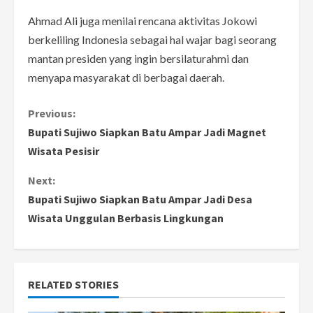
Ahmad Ali juga menilai rencana aktivitas Jokowi
berkeliling Indonesia sebagai hal wajar bagi seorang
mantan presiden yang ingin bersilaturahmi dan
menyapa masyarakat di berbagai daerah.
C
Previous:
Bupati Sujiwo Siapkan Batu Ampar Jadi Magnet
o
Wisata Pesisir
n
Next:
Bupati Sujiwo Siapkan Batu Ampar Jadi Desa
t
Wisata Unggulan Berbasis Lingkungan
i
n
RELATED STORIES
u