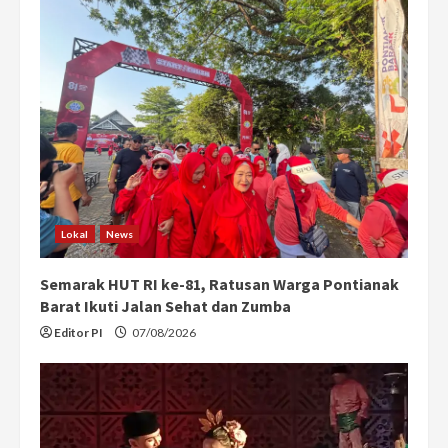
e
R
e
a
d
i
Lokal
News
n
Semarak HUT RI ke-81, Ratusan Warga Pontianak
g
Barat Ikuti Jalan Sehat dan Zumba
Editor PI
07/08/2026