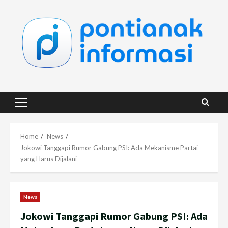
Skip
to
content
Primary
Menu
Home
News
Jokowi Tanggapi Rumor Gabung PSI: Ada Mekanisme Partai
yang Harus Dijalani
News
Jokowi Tanggapi Rumor Gabung PSI: Ada