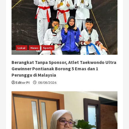
e
a
d
i
Lokal
News
Sports
n
Berangkat Tanpa Sponsor, Atlet Taekwondo Ultra
g
Gewinner Pontianak Borong 5 Emas dan 1
Perunggu di Malaysia
Editor PI
08/08/2026