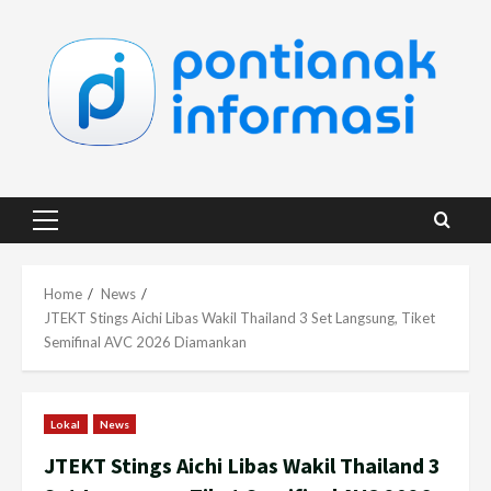
Skip
to
content
Primary
Menu
Home
News
JTEKT Stings Aichi Libas Wakil Thailand 3 Set Langsung, Tiket
Semifinal AVC 2026 Diamankan
Lokal
News
JTEKT Stings Aichi Libas Wakil Thailand 3