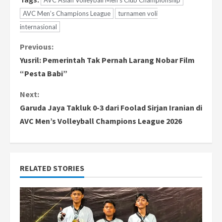
AVC Men’s Champions League
turnamen voli
internasional
C
Previous:
Yusril: Pemerintah Tak Pernah Larang Nobar Film
o
“Pesta Babi”
n
Next:
Garuda Jaya Takluk 0-3 dari Foolad Sirjan Iranian di
t
AVC Men’s Volleyball Champions League 2026
i
n
RELATED STORIES
u
e
R