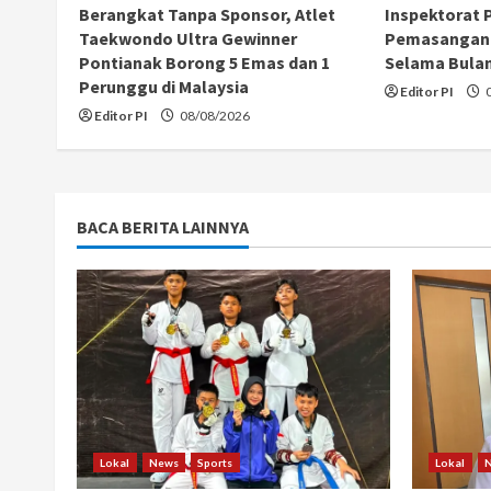
Berangkat Tanpa Sponsor, Atlet
Inspektorat 
a
Taekwondo Ultra Gewinner
Pemasangan 
Pontianak Borong 5 Emas dan 1
Selama Bula
d
Perunggu di Malaysia
Editor PI
0
Editor PI
08/08/2026
i
n
g
BACA BERITA LAINNYA
Lokal
News
Sports
Lokal