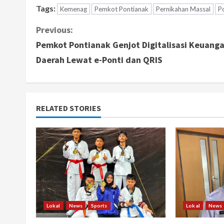
Tags:
Kemenag
Pemkot Pontianak
Pernikahan Massal
P
C
Previous:
Pemkot Pontianak Genjot Digitalisasi Keuang
o
Daerah Lewat e-Ponti dan QRIS
n
t
RELATED STORIES
i
n
u
e
R
Lokal
News
Sports
Lokal
News
e