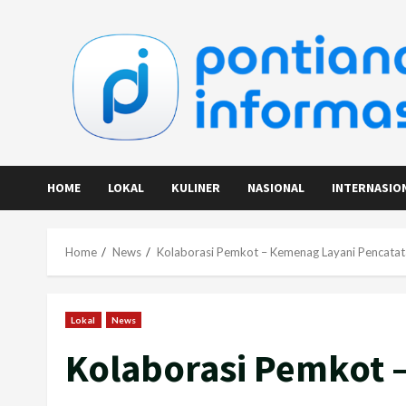
Skip
to
content
HOME
LOKAL
KULINER
NASIONAL
INTERNASIO
Home
News
Kolaborasi Pemkot – Kemenag Layani Pencata
Lokal
News
Kolaborasi Pemkot 