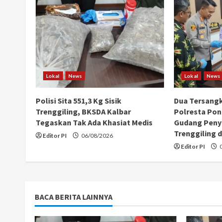
n
u
e
R
Lokal
News
Lokal
News
e
Polisi Sita 551,3 Kg Sisik
Dua Tersang
a
Trenggiling, BKSDA Kalbar
Polresta Pon
Tegaskan Tak Ada Khasiat Medis
Gudang Peny
d
Trenggiling d
Editor PI
06/08/2026
Editor PI
0
i
n
g
BACA BERITA LAINNYA