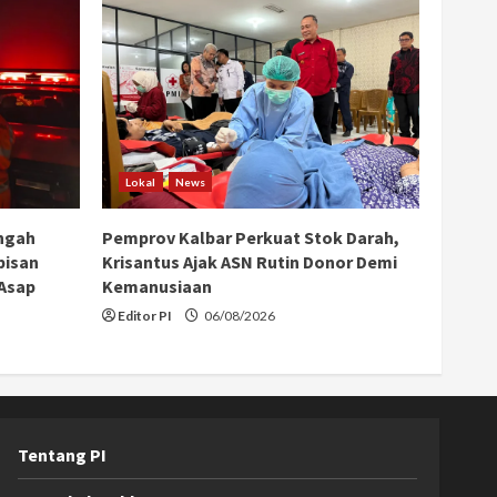
Lokal
News
ngah
Pemprov Kalbar Perkuat Stok Darah,
bisan
Krisantus Ajak ASN Rutin Donor Demi
 Asap
Kemanusiaan
Editor PI
06/08/2026
Tentang PI