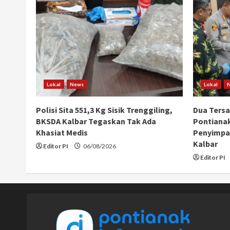
Lokal
News
Lokal
Polisi Sita 551,3 Kg Sisik Trenggiling,
Dua Ters
BKSDA Kalbar Tegaskan Tak Ada
Pontiana
Khasiat Medis
Penyimpan
Kalbar
Editor PI
06/08/2026
Editor PI