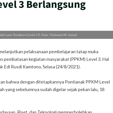
vel 3 Berlangsung
olah saat Pandemi Covid-19. Foto: Timlonet/M. Ismail.
elanjutkan pelaksanaan pembelajaran tatap muka
 pembatasan kegiatan masyarakat (PPKM) Level 3. Hal
ak Edi Rusdi Kamtono, Selasa (24/8/2021).
akan bahwa dengan ditetapkannya Pontianak PPKM Level
ah yang sebelumnya sudah digelar sejak pekan lalu, 18
budayaan, Riset, dan Teknologi memperbolehkan