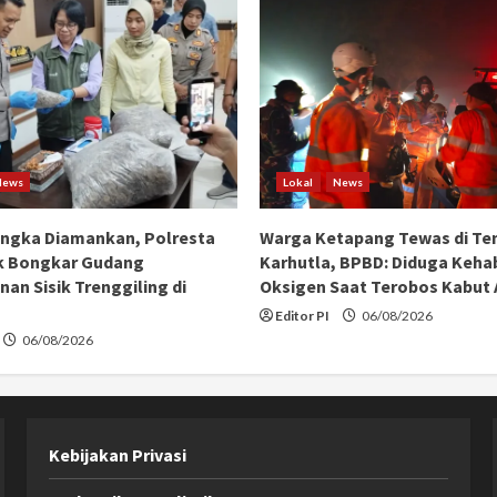
News
Lokal
News
angka Diamankan, Polresta
Warga Ketapang Tewas di Te
k Bongkar Gudang
Karhutla, BPBD: Diduga Keha
an Sisik Trenggiling di
Oksigen Saat Terobos Kabut
Editor PI
06/08/2026
06/08/2026
Kebijakan Privasi