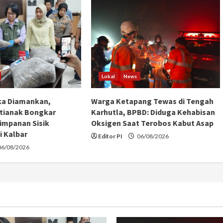
Lokal
News
ka Diamankan,
Warga Ketapang Tewas di Tengah
tianak Bongkar
Karhutla, BPBD: Diduga Kehabisan
impanan Sisik
Oksigen Saat Terobos Kabut Asap
i Kalbar
Editor PI
06/08/2026
6/08/2026