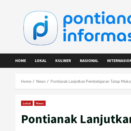
Skip
to
content
HOME
LOKAL
KULINER
NASIONAL
INTERNASIO
Home
News
Pontianak Lanjutkan Pembelajaran Tatap Muka
Lokal
News
Pontianak Lanjutka