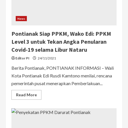
3
Dibatalkan
News
Pontianak Siap PPKM, Wako Edi: PPKM
Level 3 untuk Tekan Angka Penularan
Covid-19 selama Libur Nataru
Editor PI
24/11/2021
Berita Pontianak, PONTIANAK INFORMASI – Wali
Kota Pontianak Edi Rusdi Kamtono menilai, rencana
pemerintah pusat menerapkan Pemberlakuan...
Read
Read More
more
about
Pontianak
Siap
PPKM,
Wako
Edi:
PPKM