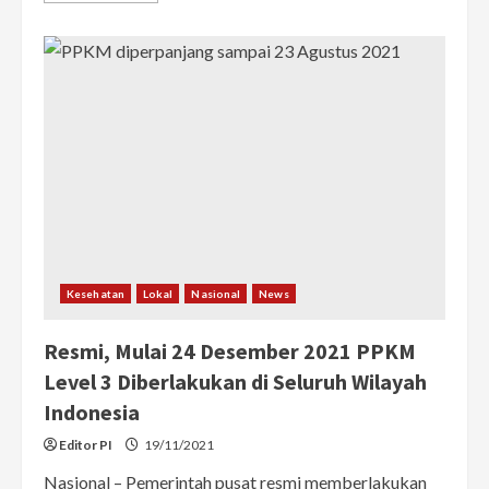
about
Berlaku
se-
Indonesia
Mulai
24
Desember
2021,
Ini
10
Aturan
PPKM
Level
3
yang
Wajib
Diketahui
&
Patuhi
Kesehatan
Lokal
Nasional
News
Resmi, Mulai 24 Desember 2021 PPKM
Level 3 Diberlakukan di Seluruh Wilayah
Indonesia
Editor PI
19/11/2021
Nasional – Pemerintah pusat resmi memberlakukan