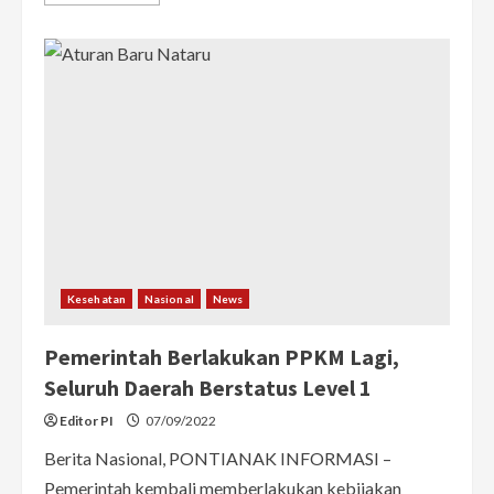
more
about
Soal
Rencana
Pencabutan
Status
PPKM,
Edi:
Angin
Segar
Bagi
Perekonomian
Kesehatan
Nasional
News
Pemerintah Berlakukan PPKM Lagi,
Seluruh Daerah Berstatus Level 1
Editor PI
07/09/2022
Berita Nasional, PONTIANAK INFORMASI –
Pemerintah kembali memberlakukan kebijakan