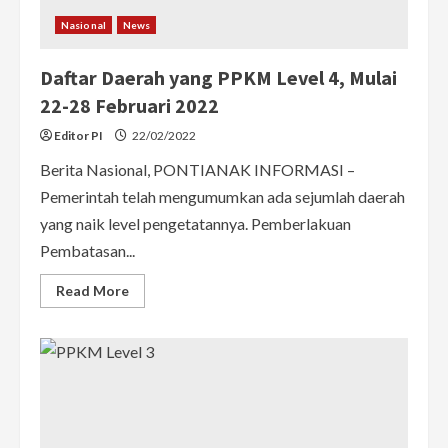
Nasional
News
Daftar Daerah yang PPKM Level 4, Mulai
22-28 Februari 2022
Editor PI
22/02/2022
Berita Nasional, PONTIANAK INFORMASI –
Pemerintah telah mengumumkan ada sejumlah daerah
yang naik level pengetatannya. Pemberlakuan
Pembatasan...
Read
Read More
more
about
Daftar
Daerah
yang
PPKM
Level
4,
Mulai
22-
28