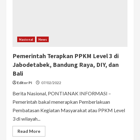
Februari
2022
Nasional
News
Pemerintah Terapkan PPKM Level 3 di
Jabodetabek, Bandung Raya, DIY, dan
Bali
Editor PI
07/02/2022
Berita Nasional, PONTIANAK INFORMASI –
Pemerintah bakal menerapkan Pemberlakuan
Pembatasan Kegiatan Masyarakat atau PPKM Level
3 di wilayah...
Read
Read More
more
about