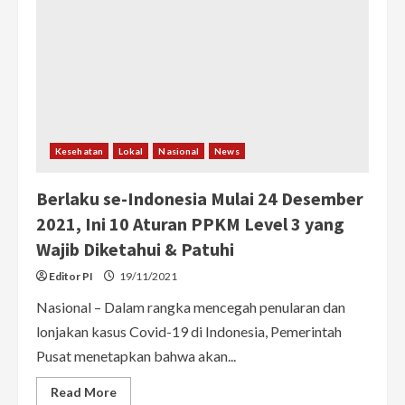
Level
3
untuk
Tekan
Angka
Penularan
Covid-
19
selama
Libur
Nataru
Kesehatan
Lokal
Nasional
News
Berlaku se-Indonesia Mulai 24 Desember
2021, Ini 10 Aturan PPKM Level 3 yang
Wajib Diketahui & Patuhi
Editor PI
19/11/2021
Nasional – Dalam rangka mencegah penularan dan
lonjakan kasus Covid-19 di Indonesia, Pemerintah
Pusat menetapkan bahwa akan...
Read
Read More
more