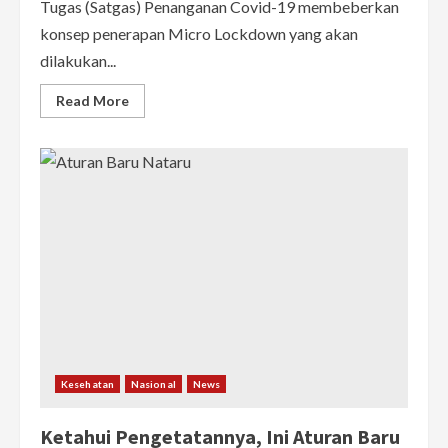
Tugas (Satgas) Penanganan Covid-19 membeberkan
konsep penerapan Micro Lockdown yang akan
dilakukan...
Read
Read More
more
about
PPKM
Lagi?
Antisipasi
Varian
Omicron,
Satgas
Covid-
19
RI
Beberkan
Konsep
Micro
Lockdown
Kesehatan
Nasional
News
Ketahui Pengetatannya, Ini Aturan Baru