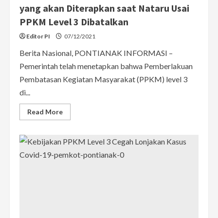
yang akan Diterapkan saat Nataru Usai
PPKM Level 3 Dibatalkan
Editor PI
07/12/2021
Berita Nasional, PONTIANAK INFORMASI –
Pemerintah telah menetapkan bahwa Pemberlakuan
Pembatasan Kegiatan Masyarakat (PPKM) level 3
di...
Read
Read More
more
about
Ketahui
Pengetatannya,
Ini
Aturan
Baru
yang
akan
Diterapkan
saat
Nataru
Usai
PPKM
Level