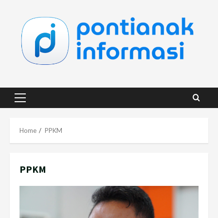
Skip
to
content
Primary
Menu
Home
PPKM
PPKM