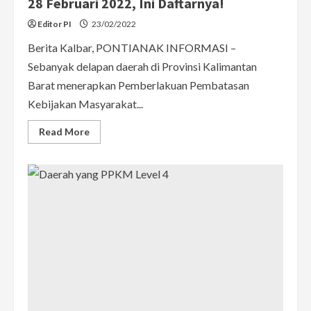
28 Februari 2022, Ini Daftarnya!
Editor PI
23/02/2022
Berita Kalbar, PONTIANAK INFORMASI –
Sebanyak delapan daerah di Provinsi Kalimantan
Barat menerapkan Pemberlakuan Pembatasan
Kebijakan Masyarakat...
Read
Read More
more
about
8
Daerah
di
Kalbar
PPKM
Level
3
Sampai
28
Februari
2022,
Ini
Daftarnya!