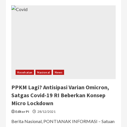
Pemerintah
Terapkan
PPKM
Level
3
di
Jabodetabek,
Bandung
Raya,
DIY,
dan
Bali
Kesehatan
Nasional
News
PPKM Lagi? Antisipasi Varian Omicron,
Satgas Covid-19 RI Beberkan Konsep
Micro Lockdown
Editor PI
28/12/2021
Berita Nasional, PONTIANAK INFORMASI – Satuan