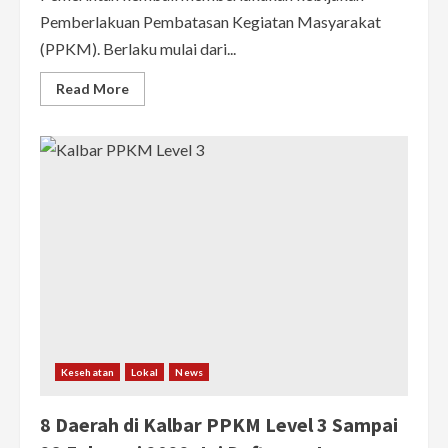
Pemberlakuan Pembatasan Kegiatan Masyarakat
(PPKM). Berlaku mulai dari...
Read
Read More
more
about
Pemerintah
Berlakukan
PPKM
Lagi,
Seluruh
Daerah
Berstatus
Level
1
Kesehatan
Lokal
News
8 Daerah di Kalbar PPKM Level 3 Sampai