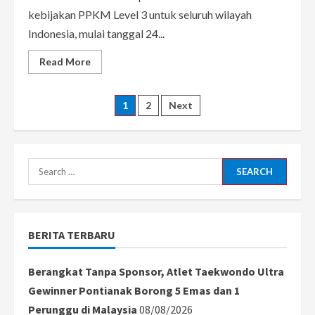
kebijakan PPKM Level 3 untuk seluruh wilayah
Indonesia, mulai tanggal 24...
Read
Read More
more
about
Resmi,
Mulai
Posts
1
2
Next
24
Desember
2021
pagination
PPKM
Level
3
Search
Diberlakukan
di
for:
Seluruh
Wilayah
Indonesia
BERITA TERBARU
Berangkat Tanpa Sponsor, Atlet Taekwondo Ultra
Gewinner Pontianak Borong 5 Emas dan 1
Perunggu di Malaysia
08/08/2026