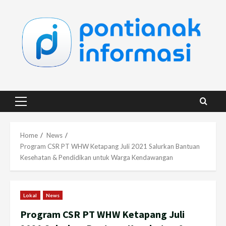
Skip
to
content
Primary
Menu
Home
News
Program CSR PT WHW Ketapang Juli 2021 Salurkan Bantuan
Kesehatan & Pendidikan untuk Warga Kendawangan
Lokal
News
Program CSR PT WHW Ketapang Juli