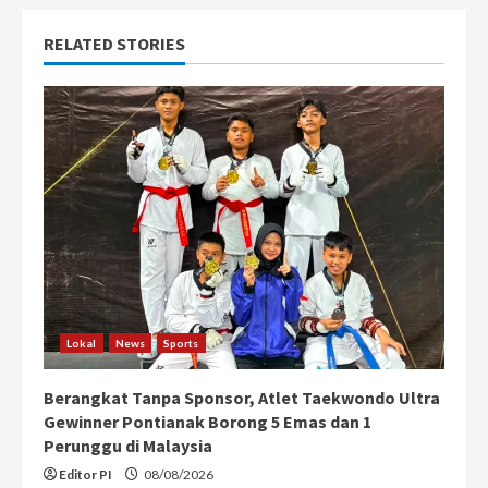
n
RELATED STORIES
u
e
R
e
a
d
i
Lokal
News
Sports
n
Berangkat Tanpa Sponsor, Atlet Taekwondo Ultra
g
Gewinner Pontianak Borong 5 Emas dan 1
Perunggu di Malaysia
Editor PI
08/08/2026