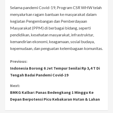
Selama pandemi Covid-19, Program CSR WHW telah
menyalurkan ragam bantuan ke masyarakat dalam
kegiatan Pengembangan dan Pemberdayaan
Masyarakat (PPM) di berbagai bidang, seperti
pendidikan, kesehatan masyarakat, infrastruktur,
kemandirian ekonomi, keagamaan, sosial budaya,
kepemudaan, dan penguatan kelembagaan komunitas.
C
Previous:
Indonesia Borong 6 Jet Tempur Senilai Rp 3,4 T Di
o
Tengah Badai Pandemi Covid-19
n
Next:
BMKG Kalbar: Panas Bedengkang 1 Minggu Ke
t
Depan Berpotensi Picu Kebakaran Hutan & Lahan
i