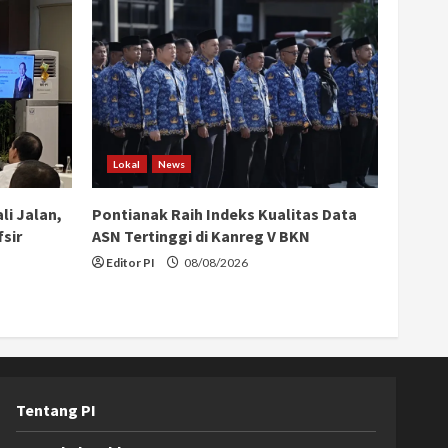
Lokal
News
li Jalan,
Pontianak Raih Indeks Kualitas Data
sir
ASN Tertinggi di Kanreg V BKN
Editor PI
08/08/2026
Tentang PI