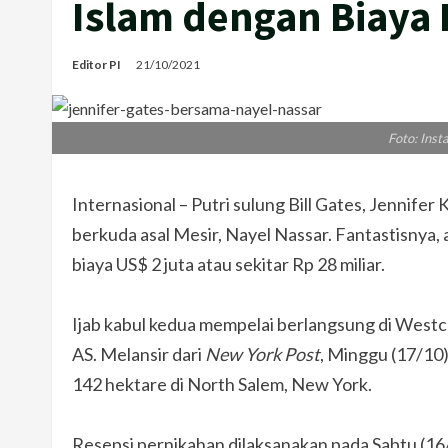
Islam dengan Biaya 
Editor PI
21/10/2021
Foto: Inst
Internasional – Putri sulung Bill Gates, Jennife
berkuda asal Mesir, Nayel Nassar. Fantastisnya
biaya US$ 2 juta atau sekitar Rp 28 miliar.
Ijab kabul kedua mempelai berlangsung di West
AS. Melansir dari
New York Post
, Minggu (17/10)
142 hektare di North Salem, New York.
Resepsi pernikahan dilaksanakan pada Sabtu (16/1