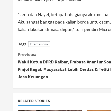
“Jenn dan Nayel, betapa bahagianya aku melihat 
Aku sangat bangga pada kalian berda untuk semu
kalian lakukan di masa depan,” tulis pendiri Micros
Tags:
Internasional
C
Previous:
Wakil Ketua DPRD Kalbar, Prabasa Anantur Soa
o
Pinjol Ilegal: Masyarakat Lebih Cerdas & Teliti 
n
Jasa Keuangan
t
i
RELATED STORIES
n