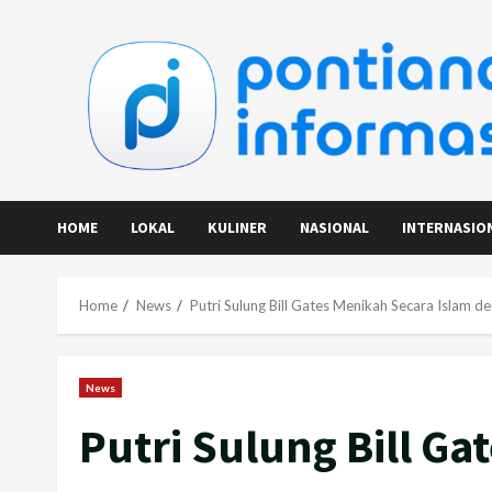
Skip
to
content
HOME
LOKAL
KULINER
NASIONAL
INTERNASIO
Home
News
Putri Sulung Bill Gates Menikah Secara Islam d
News
Putri Sulung Bill G