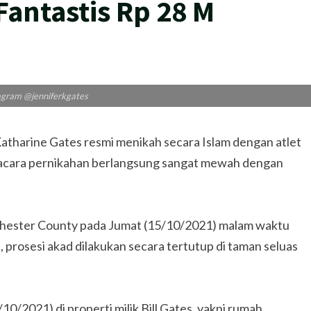
Fantastis Rp 28 M
agram @jenniferkgates
r Katharine Gates resmi menikah secara Islam dengan atlet
, acara pernikahan berlangsung sangat mewah dengan
chester County pada Jumat (15/10/2021) malam waktu
, prosesi akad dilakukan secara tertutup di taman seluas
0/2021) di properti milik Bill Gates, yakni rumah