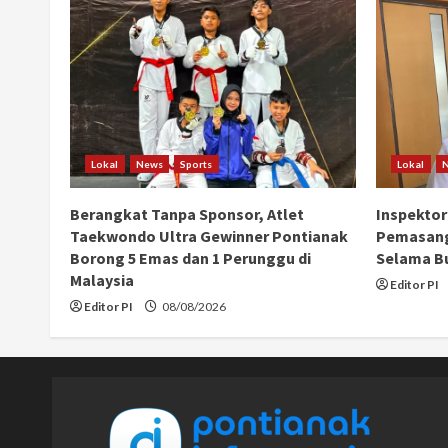
Lokal
News
Sports
Lokal
Berangkat Tanpa Sponsor, Atlet
Inspektor
Taekwondo Ultra Gewinner Pontianak
Pemasang
Borong 5 Emas dan 1 Perunggu di
Selama B
Malaysia
Editor PI
Editor PI
08/08/2026