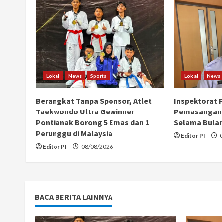
u
e
R
e
Lokal
News
Sports
Lokal
News
a
Berangkat Tanpa Sponsor, Atlet
Inspektorat 
Taekwondo Ultra Gewinner
Pemasangan 
d
Pontianak Borong 5 Emas dan 1
Selama Bula
Perunggu di Malaysia
i
Editor PI
0
Editor PI
08/08/2026
n
g
BACA BERITA LAINNYA