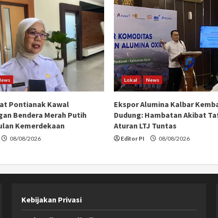
News
Lokal
News
at Pontianak Kawal
Ekspor Alumina Kalbar Kemba
an Bendera Merah Putih
Dudung: Hambatan Akibat Taf
ulan Kemerdekaan
Aturan LTJ Tuntas
08/08/2026
Editor PI
08/08/2026
Kebijakan Privasi