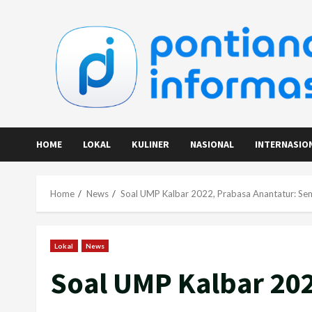
Skip
to
content
HOME
LOKAL
KULINER
NASIONAL
INTERNASIO
Home
News
Soal UMP Kalbar 2022, Prabasa Anantatur: Sem
Lokal
News
Soal UMP Kalbar 202