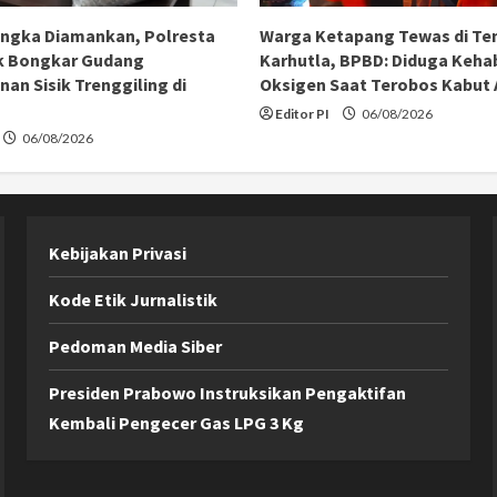
angka Diamankan, Polresta
Warga Ketapang Tewas di Te
k Bongkar Gudang
Karhutla, BPBD: Diduga Keha
an Sisik Trenggiling di
Oksigen Saat Terobos Kabut
Editor PI
06/08/2026
06/08/2026
Kebijakan Privasi
Kode Etik Jurnalistik
Pedoman Media Siber
Presiden Prabowo Instruksikan Pengaktifan
Kembali Pengecer Gas LPG 3 Kg