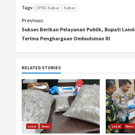
Tags:
DPRD Kalbar
Kalbar
C
Previous:
Sukses Berikan Pelayanan Publik, Bupati Land
o
Terima Penghargaan Ombudsman RI
n
t
RELATED STORIES
i
n
u
e
R
Lokal
News
Lokal
News