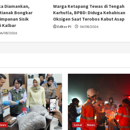
ka Diamankan,
Warga Ketapang Tewas di Tengah
tianak Bongkar
Karhutla, BPBD: Diduga Kehabisan
impanan Sisik
Oksigen Saat Terobos Kabut Asap
i Kalbar
Editor PI
06/08/2026
6/08/2026
News
Lokal
News