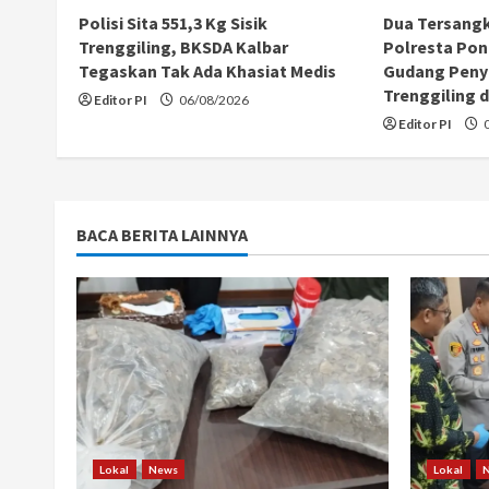
e
Polisi Sita 551,3 Kg Sisik
Dua Tersang
a
Trenggiling, BKSDA Kalbar
Polresta Pon
Tegaskan Tak Ada Khasiat Medis
Gudang Peny
d
Trenggiling d
Editor PI
06/08/2026
Editor PI
0
i
n
g
BACA BERITA LAINNYA
Lokal
News
Lokal