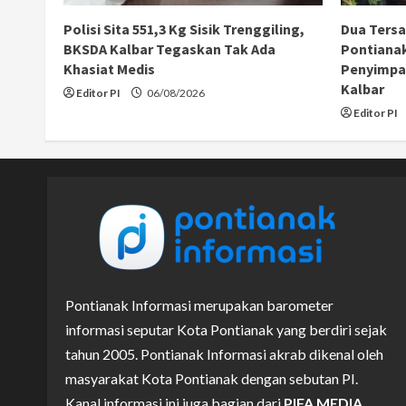
Polisi Sita 551,3 Kg Sisik Trenggiling,
Dua Ters
BKSDA Kalbar Tegaskan Tak Ada
Pontiana
Khasiat Medis
Penyimpan
Kalbar
Editor PI
06/08/2026
Editor PI
Pontianak Informasi merupakan barometer
informasi seputar Kota Pontianak yang berdiri sejak
tahun 2005. Pontianak Informasi akrab dikenal oleh
masyarakat Kota Pontianak dengan sebutan PI.
Kanal informasi ini juga bagian dari
PIFA MEDIA