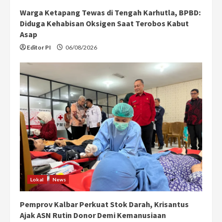
n
Warga Ketapang Tewas di Tengah Karhutla, BPBD:
g
Diduga Kehabisan Oksigen Saat Terobos Kabut
Asap
Editor PI
06/08/2026
Lokal
News
Pemprov Kalbar Perkuat Stok Darah, Krisantus
Ajak ASN Rutin Donor Demi Kemanusiaan