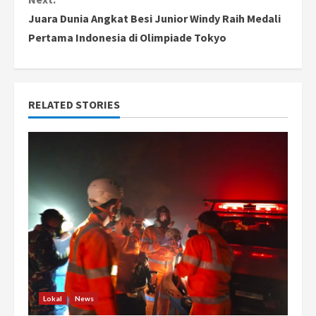
Juara Dunia Angkat Besi Junior Windy Raih Medali
t
Pertama Indonesia di Olimpiade Tokyo
i
n
RELATED STORIES
u
e
R
e
a
d
i
Lokal
News