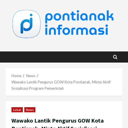
Skip
to
content
Home
News
Wawako Lantik Pengurus GOW Kota Pontianak, Minta Aktif
Sosialisasi Program Pemerintah
Lokal
News
Wawako Lantik Pengurus GOW Kota