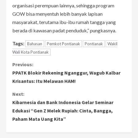
organisasi perempuan lainnya, sehingga program
GOW bisa menyentuh lebih banyak lapisan
masyarakat, terutama ibu-ibu rumah tangga yang
berada di kawasan padat penduduk,” pungkasnya.
Tags:
Bahasan
Pemkot Pontianak
Pontianak
Wakil
Wali Kota Pontianak
C
Previous:
PPATK Blokir Rekening Nganggur, Wagub Kalbar
o
Krisantus: Itu Melawan HAM!
n
Next:
Kibarnesia dan Bank Indonesia Gelar Seminar
t
Edukasi “Gen Z Melek Rupiah: Cinta, Bangga,
i
Paham Mata Uang Kita”
n