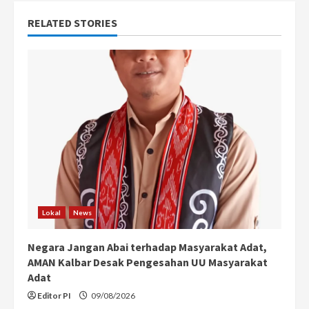
u
RELATED STORIES
e
R
e
a
d
i
n
Lokal
News
g
Negara Jangan Abai terhadap Masyarakat Adat,
AMAN Kalbar Desak Pengesahan UU Masyarakat
Adat
Editor PI
09/08/2026