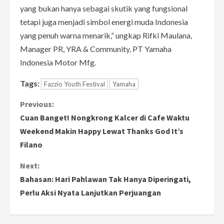
yang bukan hanya sebagai skutik yang fungsional
tetapi juga menjadi simbol energi muda Indonesia
yang penuh warna menarik,” ungkap Rifki Maulana,
Manager PR, YRA & Community, PT Yamaha
Indonesia Motor Mfg.
Tags:
Fazzio Youth Festival
Yamaha
C
Previous:
Cuan Banget! Nongkrong Kalcer di Cafe Waktu
o
Weekend Makin Happy Lewat Thanks God It’s
Filano
n
Next:
t
Bahasan: Hari Pahlawan Tak Hanya Diperingati,
i
Perlu Aksi Nyata Lanjutkan Perjuangan
n