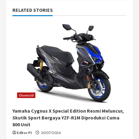
u
RELATED STORIES
e
R
e
a
d
i
n
Otomotif
g
Yamaha Cygnus X Special Edition Resmi Meluncur,
Skutik Sport Bergaya YZF-R1M Diproduksi Cuma
800 Unit
Editor PI
30/07/2026