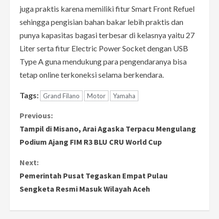
juga praktis karena memiliki fitur Smart Front Refuel
sehingga pengisian bahan bakar lebih praktis dan
punya kapasitas bagasi terbesar di kelasnya yaitu 27
Liter serta fitur Electric Power Socket dengan USB
Type A guna mendukung para pengendaranya bisa
tetap online terkoneksi selama berkendara.
Tags:
Grand Filano
Motor
Yamaha
C
Previous:
Tampil di Misano, Arai Agaska Terpacu Mengulang
o
Podium Ajang FIM R3 BLU CRU World Cup
n
Next:
Pemerintah Pusat Tegaskan Empat Pulau
t
Sengketa Resmi Masuk Wilayah Aceh
i