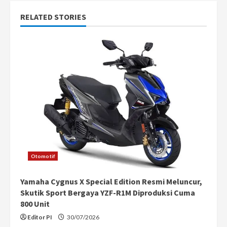
n
RELATED STORIES
u
e
R
e
a
d
i
Otomotif
n
Yamaha Cygnus X Special Edition Resmi Meluncur,
g
Skutik Sport Bergaya YZF-R1M Diproduksi Cuma
800 Unit
Editor PI
30/07/2026