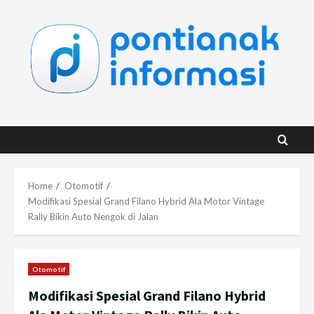
Skip
to
content
Home
Otomotif
Modifikasi Spesial Grand Filano Hybrid Ala Motor Vintage
Rally Bikin Auto Nengok di Jalan
Otomotif
Modifikasi Spesial Grand Filano Hybrid