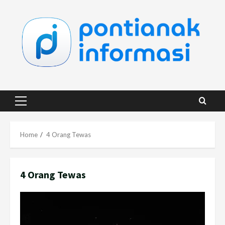
Skip
to
content
Primary
Menu
Home
4 Orang Tewas
4 Orang Tewas