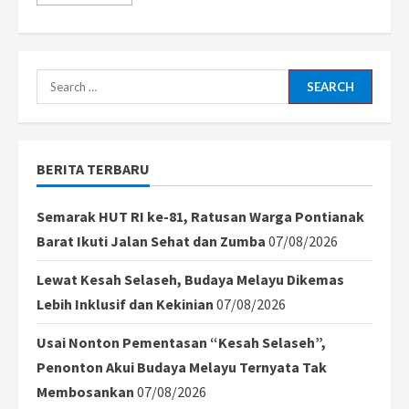
more
about
KMP
Tunu
Pratama
Jaya
Tenggelam
Search
di
Selat
for:
Bali,
4
Orang
Tewas
BERITA TERBARU
dalam
Insiden
Tragis
Semarak HUT RI ke-81, Ratusan Warga Pontianak
Barat Ikuti Jalan Sehat dan Zumba
07/08/2026
Lewat Kesah Selaseh, Budaya Melayu Dikemas
Lebih Inklusif dan Kekinian
07/08/2026
Usai Nonton Pementasan “Kesah Selaseh”,
Penonton Akui Budaya Melayu Ternyata Tak
Membosankan
07/08/2026