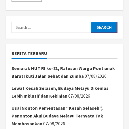
more
about
Airbus
Recall
Massal
6.000
Pesawat
Search
A320:
Dampak
for:
Global
dan
Ancaman
Radiasi
BERITA TERBARU
Matahari
Semarak HUT RI ke-81, Ratusan Warga Pontianak
Barat Ikuti Jalan Sehat dan Zumba
07/08/2026
Lewat Kesah Selaseh, Budaya Melayu Dikemas
Lebih Inklusif dan Kekinian
07/08/2026
Usai Nonton Pementasan “Kesah Selaseh”,
Penonton Akui Budaya Melayu Ternyata Tak
Membosankan
07/08/2026